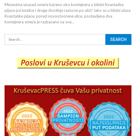
Mesecima unazad smeće bačeno oko kontejnera u blizini Kvantaške
pijace psi lutalice i druge životinje raznose po ulici! Iako su u blizini ulaza
Kvantaške pijace, pored novootvorene ulice, postavljena dva
kontejnera smeće je razbacano na sve…