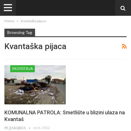
Home
Kvantaška pijaca
Browsing Tag
Kvantaška pijaca
ЕКОЛОГИЈА
KOMUNALNA PATROLA: Smetlište u blizini ulaza na
Kvantaš
сеп 6, 2022
РЕДАКЦИЈА