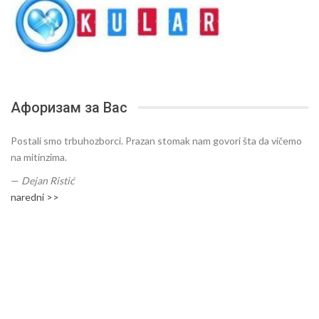
Афоризам за Вас
Postali smo trbuhozborci. Prazan stomak nam govori šta da vičemo
na mitinzima.
—
Dejan Ristić
naredni >>