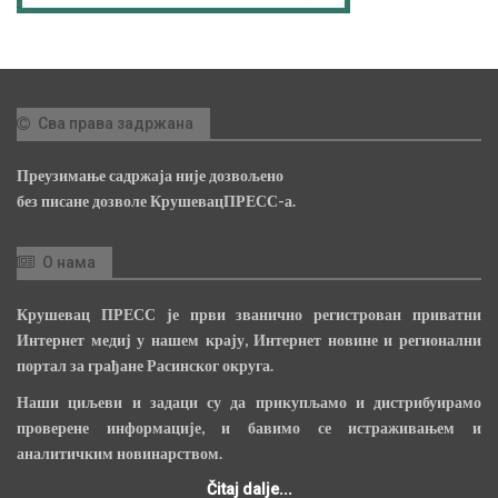
Сва права задржана
Преузимање садржаја није дозвољено
без писане дозволе КрушевацПРЕСС-а.
О нама
Крушевац ПРЕСС је први званично регистрован приватни
Интернет медиј у нашем крају, Интернет новине и регионални
портал за грађане Расинског округа.
Наши циљеви и задаци су да прикупљамо и дистрибуирамо
проверене информације, и бавимо се истраживањем и
аналитичким новинарством.
Čitaj dalje...