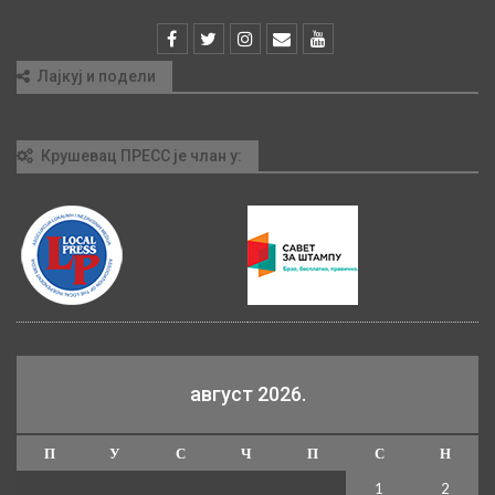
Лајкуј и подели
Крушевац ПРЕСС је члан у:
август 2026.
П
У
С
Ч
П
С
Н
1
2