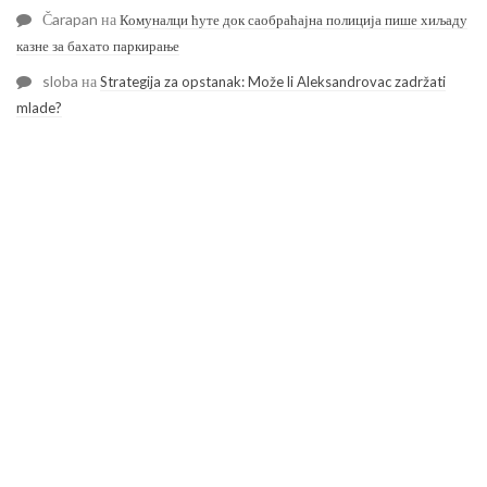
Čarapan
на
Комуналци ћуте док саобраћајна полиција пише хиљаду
казне за бахато паркирање
sloba
на
Strategija za opstanak: Može li Aleksandrovac zadržati
mlade?