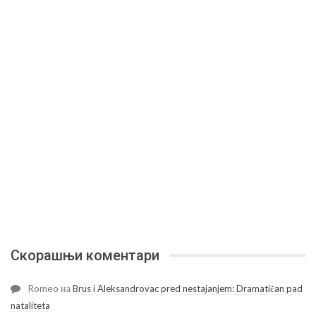
Скорашњи коментари
Romeo
на
Brus i Aleksandrovac pred nestajanjem: Dramatičan pad
nataliteta