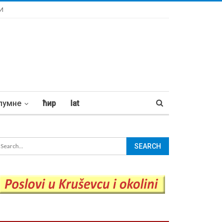
И
лумне
ћир
lat