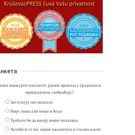
нкета
Како оцењујете квалитет јавног превоза у градском и
приградском саобраћају?
Заслужују све похвале
Није лоше али може и боље
Требало би да имају више полазака
Аутобуси су им лошег квалитета и стално касне