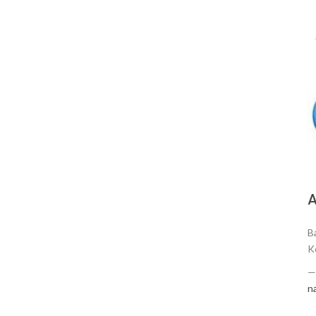
А
Ba
K
n