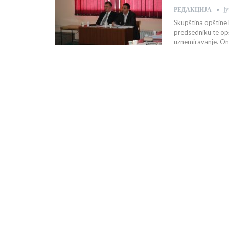
ј
РЕДАКЦИЈА
Skupština opštine 
predsedniku te opš
uznemiravanje. On 