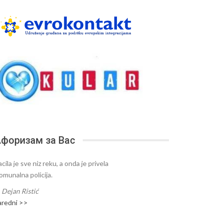
форизам за Вас
cila je sve niz reku, a onda je privela
omunalna policija.
—
Dejan Ristić
aredni >>