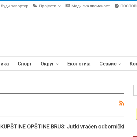
Буди репортер
Пројекти
Медијска писменост
ПОСЛОВ
ника
Спорт
Округ
Екологија
Сервис
Ко
KUPŠTINE OPŠTINE BRUS: Jutki vraćen odbornički