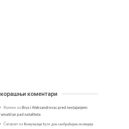
корашњи коментари
Romeo
на
Brus i Aleksandrovac pred nestajanjem:
ramatičan pad nataliteta
Čarapan
на
Комуналци ћуте док саобраћајна полиција