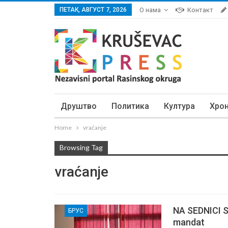
ПЕТАК, АВГУСТ 7, 2026
О нама
Контакт
Друштво
Политика
Култура
Хро
Home
vraćanje
Browsing Tag
vraćanje
NA SEDNICI S
БРУС
mandat