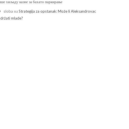
ише хиљаду казне за бахато паркирање
sloba
на
Strategija za opstanak: Može li Aleksandrovac
adržati mlade?