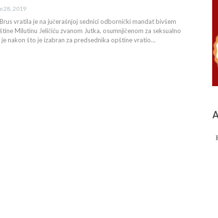
ун 28, 2019
Brus vratila je na jučerašnjoj sednici odbornički mandat bivšem
tine Milutinu Jeličiću zvanom Jutka, osumnjičenom za seksualno
je nakon što je izabran za predsednika opštine vratio…
А