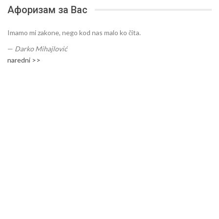
Афоризам за Вас
Imamo mi zakone, nego kod nas malo ko čita.
—
Darko Mihajlović
naredni >>