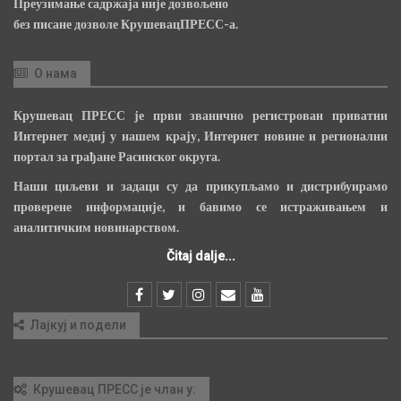
Преузимање садржаја није дозвољено
без писане дозволе КрушевацПРЕСС-а.
О нама
Крушевац ПРЕСС је први званично регистрован приватни
Интернет медиј у нашем крају, Интернет новине и регионални
портал за грађане Расинског округа.
Наши циљеви и задаци су да прикупљамо и дистрибуирамо
проверене информације, и бавимо се истраживањем и
аналитичким новинарством.
Čitaj dalje...
Лајкуј и подели
Крушевац ПРЕСС је члан у: