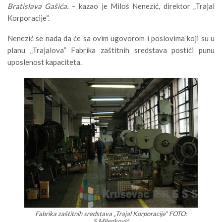
Bratislava Gašića.
– kazao je Miloš Nenezić, direktor „Trajal
Korporacije“.
Nenezić se nada da će sa ovim ugovorom i poslovima koji su u
planu „Trajalova“ Fabrika zaštitnih sredstava postići punu
uposlenost kapaciteta.
Fabrika zaštitnih sredstava „Trajal Korporacije“ FOTO:
S.Milenković