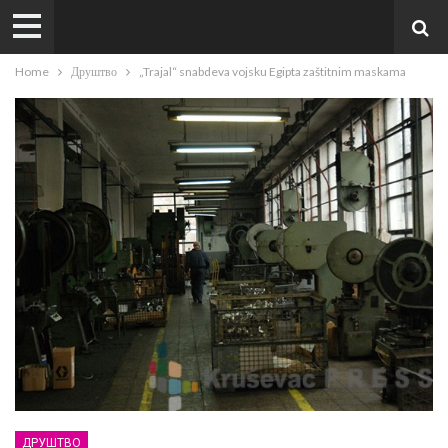
Home
Друштво
„Trajal“ snabdeva vojsku Egipta zaštitnim maskama
ДРУШТВО