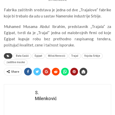
Fabrika zaštitnih sredstava je jedna od dve „Trajalove“ fabrike
koje bi trebalo da uđu u sastav Namenske industrije Srbije.
Muhamed Musama Abdul Ibrahim, predstavnik „Trajala“ za
Egipat, tvrdi da je „Trajal“ jedna od malobrojnih firmi od koje
Egipat kupuje robu bez prethodno raspisanog tendera,
poštujući kvalitet, cene i tačnost isporuke.
Bata Gašič
Egipat
Miloš Nenezić
Trajal
Vojska Srbije
zaštitne maske
Share
S.
Milenković