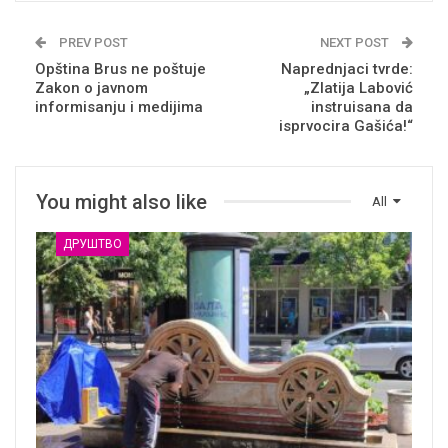
PREV POST
NEXT POST
Opština Brus ne poštuje
Naprednjaci tvrde:
Zakon o javnom
„Zlatija Labović
informisanju i medijima
instruisana da
isprvocira Gašića!“
You might also like
All
ДРУШТВО