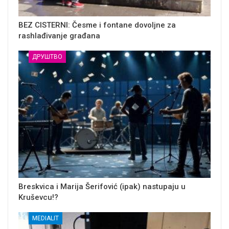
BEZ CISTERNI: Česme i fontane dovoljne za
rashlađivanje građana
ДРУШТВО
Breskvica i Marija Šerifović (ipak) nastupaju u
Kruševcu!?
MEDIALIT