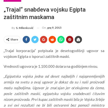
„Trajal“ snabdeva vojsku Egipta
zaštitnim maskama
On
дец 9, 2015
By
S. Milenković
Share
„Trajal korporacija“ potpisala je desetogodišnji ugovor sa
vojskom Egipta o isporuci zaštitnih maski.
Vrednosti ugovora je 1.100.000 dolara na godišnjem nivou.
„
Egipatska vojska jedna od deset najboljih i najopremljenijih
armija na svetu a ovaj ugovor je dokaz da su i naši proizvodi
među najboljima. Ugovor je značajan jer očekujemo da ćemo,
posle zaštitnih maski, egipatsku vojsku snabdevati čitavim
nizom proizvoda. Prvi kupac zaštitnih maski bila je Vojska Srbije
a svi ovi rezultati ne bi bili ostvareni bez pomoći ministra