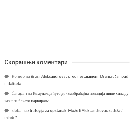
Скорашњи коментари
Romeo
на
Brus i Aleksandrovac pred nestajanjem: Dramatičan pad
nataliteta
Čarapan
на
Комуналци ћуте док саобраћајна полиција пише хиљаду
казне за бахато паркирање
sloba
на
Strategija za opstanak: Može li Aleksandrovac zadržati
mlade?