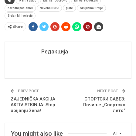
Marija Lukić
Marija Todorović
Miroslav Aleksić
narodni poslanici
Nevena Đurić
plate
Skupština Srbije
Srđan Milivojević
Share
Редакција
PREV POST
NEXT POST
ZAJEDNIČKA AKCIJA
СПОРТСКИ САВЕЗ:
AKTIVISTKINJA: Stop
Почиње „Спортско
ubijanju žena!
лето“
You might also like
All