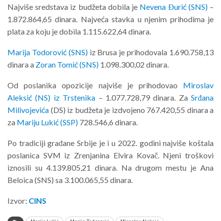
Najviše sredstava iz budžeta dobila je
Nevena Đurić (SNS)
–
1.872.864,65 dinara. Najveća stavka u njenim prihodima je
plata za koju je dobila 1.115.622,64 dinara.
Marija Todorović (SNS)
iz Brusa je prihodovala 1.690.758,13
dinara a
Zoran Tomić (SNS)
1.098.300,02 dinara.
Od poslanika opozicije najviše je prihodovao
Miroslav
Aleksić (NS) iz Trstenika
– 1.077.728,79 dinara. Za
Srđana
Milivojevića
(DS) iz budžeta je izdvojeno 767.420,55 dinara a
za
Mariju Lukić (SSP)
728.546,6 dinara.
Po tradiciji građane Srbije je i u 2022. godini najviše koštala
poslanica SVM iz Zrenjanina Elvira Kovač. Njeni troškovi
iznosili su 4.139.805,21 dinara. Na drugom mestu je Ana
Beloica (SNS) sa 3.100.065,55 dinara.
Izvor:
CINS