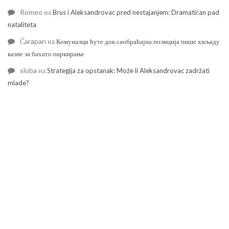
Romeo
на
Brus i Aleksandrovac pred nestajanjem: Dramatičan pad
nataliteta
Čarapan
на
Комуналци ћуте док саобраћајна полиција пише хиљаду
казне за бахато паркирање
sloba
на
Strategija za opstanak: Može li Aleksandrovac zadržati
mlade?