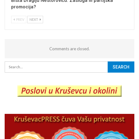
Bista Dragiju Nestoroviću: Zasluga ili partijska
promocija?
PREV
NEXT
Comments are closed.