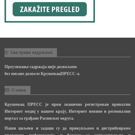
Сва права задржана
Преузимање садржаја није дозвољено
без писане дозволе КрушевацПРЕСС-а.
О нама
Крушевац ПРЕСС је први званично регистрован приватни
Интернет медиј у нашем крају, Интернет новине и регионални
портал за грађане Расинског округа.
Наши циљеви и задаци су да прикупљамо и дистрибуирамо
проверене информације, и бавимо се истраживањем и