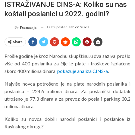
ISTRAŽIVANJE CINS-A: Koliko su nas
koštali poslanici u 2022. godini?
Last updated
авг 22, 2023
By
Редакција
Share
Prošle godine je kroz Narodnu skupštinu, u dva saziva, prošlo
više od 400 poslanika za čije je plate i troškove isplaćeno
skoro 400 miliona dinara,
pokazuje analiza CINS-a
.
Najviše novca potrošeno je na plate narodnih poslanika i
poslanica – 224,6 miliona dinara. Za poslanički dodatak
utrošeno je 77,3 dinara a za prevoz do posla i parking 38,2
miliona dinara.
Koliko su novca dobili narodni poslanici i poslanice iz
Rasinskog okruga?