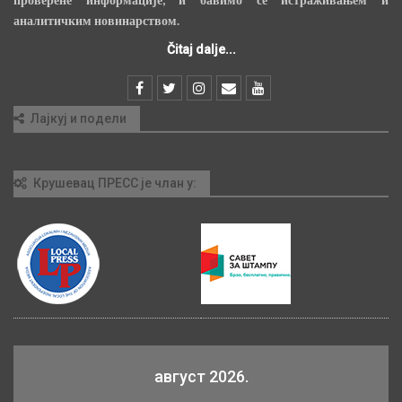
аналитичким новинарством.
Čitaj dalje...
Лајкуј и подели
Крушевац ПРЕСС је члан у:
август 2026.