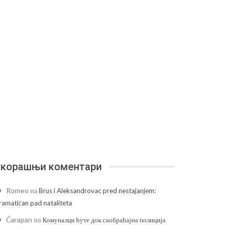
корашњи коментари
Romeo
на
Brus i Aleksandrovac pred nestajanjem:
ramatičan pad nataliteta
Čarapan
на
Комуналци ћуте док саобраћајна полиција