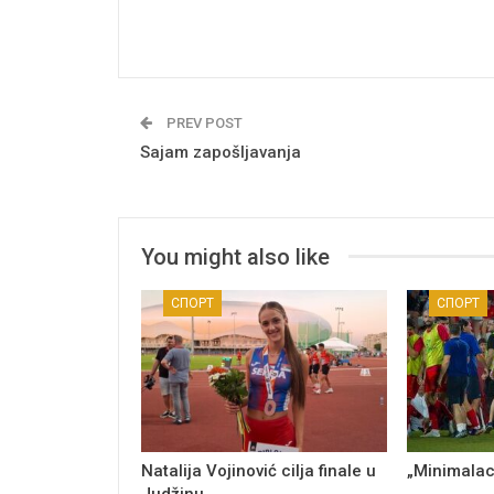
PREV POST
Sajam zapošljavanja
You might also like
СПОРТ
СПОРТ
Natalija Vojinović cilja finale u
„Minimalac