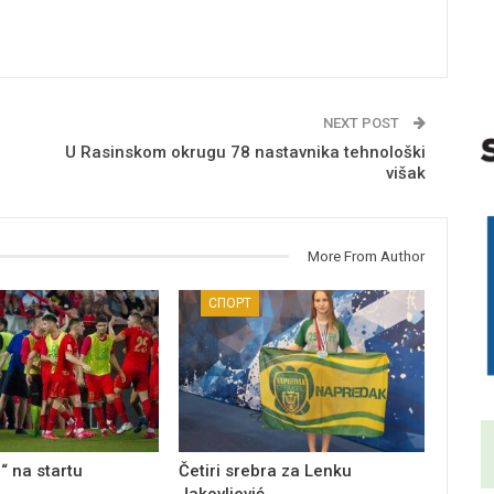
NEXT POST
U Rasinskom okrugu 78 nastavnika tehnološki
višak
More From Author
СПОРТ
“ na startu
Četiri srebra za Lenku