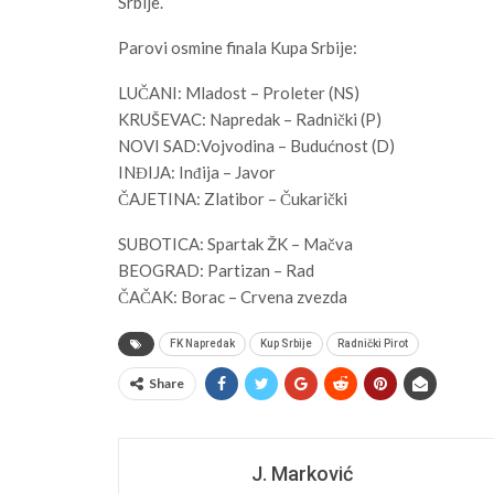
Srbije.
Parovi osmine finala Kupa Srbije:
LUČANI: Mladost – Proleter (NS)
KRUŠEVAC: Napredak – Radnički (P)
NOVI SAD:Vojvodina – Budućnost (D)
INĐIJA: Inđija – Javor
ČAJETINA: Zlatibor – Čukarički
SUBOTICA: Spartak ŽK – Mačva
BEOGRAD: Partizan – Rad
ČAČAK: Borac – Crvena zvezda
FK Napredak
Kup Srbije
Radnički Pirot
Share
J. Marković