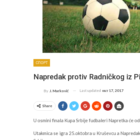
СПОРТ
Napredak protiv Radničkog iz Pi
Last updated
окт 17, 2017
By
J. Marković
Share
U osmini finala Kupa Srbije fudbaleri Napretka će od
Utakmica se igra 25.oktobra u Kruševcu a Napredak je