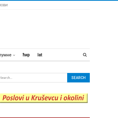
ЛОВИ
лумне
ћир
lat