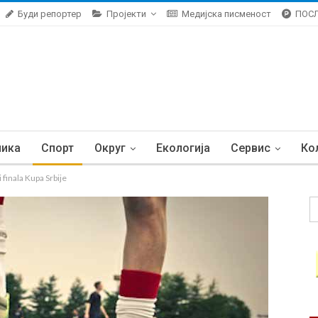
Буди репортер
Пројекти
Медијска писменост
ПОС
ника
Спорт
Округ
Екологија
Сервис
Ко
 finala Kupa Srbije