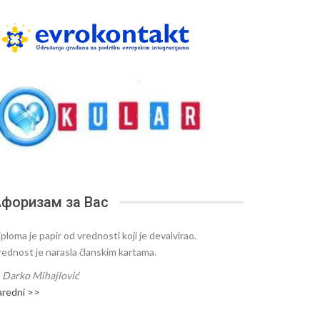
форизам за Вас
ploma je papir od vrednosti koji je devalvirao.
rednost je narasla članskim kartama.
—
Darko Mihajlović
aredni >>