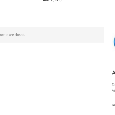
Jakovljević
ents are closed.
А
Di
V
n