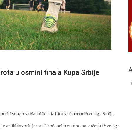
А
rota u osmini finala Kupa Srbije
meriti snagu sa Radničkim iz Pirota, članom Prve lige Srbije.
 veliki favorit jer su Piroćanci trenutno na začelju Prve lige