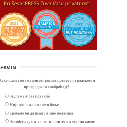
нкета
Како оцењујете квалитет јавног превоза у градском и
приградском саобраћају?
Заслужују све похвале
Није лоше али може и боље
Требало би да имају више полазака
Аутобуси су им лошег квалитета и стално касне