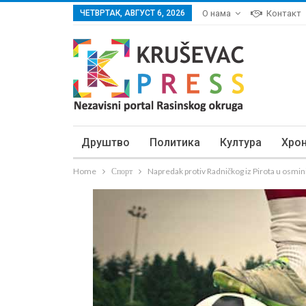
ЧЕТВРТАК, АВГУСТ 6, 2026
О нама
Контакт
Друштво
Политика
Култура
Хро
Home
Спорт
Napredak protiv Radničkog iz Pirota u osmini