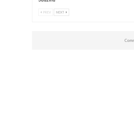
Judžinu
PREV
NEXT
Comm