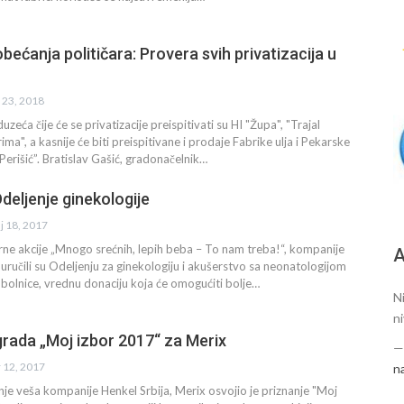
bećanja političara: Provera svih privatizacija u
n 23, 2018
uzeća čije će se privatizacije preispitivati su HI "Župa", "Trajal
ima", a kasnije će biti preispitivane i prodaje Fabrike ulja i Pekarske
Perišić”. Bratislav Gašić, gradonačelnik…
deljenje ginekologije
j 18, 2017
ne akcije „Mnogo srećnih, lepih beba – To nam treba!“, kompanije
A
 uručili su Odeljenju za ginekologiju i akušerstvo sa neonatologijom
olnice, vrednu donaciju koja će omogućiti bolje…
N
n
grada „Moj izbor 2017“ za Merix
r 12, 2017
n
je veša kompanije Henkel Srbija, Merix osvojio je priznanje "Moj