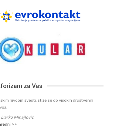
forizam za Vas
iskim nivoom svesti, stiže se do visokih društvenih
ivoa.
—
Darko Mihajlović
aredni >>