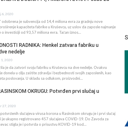
j 6, 2020
 odobrena je subvencija od 14,4 miliona evra za gradnju nove
i proširenje kapaciteta fabrike u Kruševcu, uz uslov da zaposle najmanje
 o investiciji od 93,57 miliona evra. Tačan iznos…
S
NOSTI RADNIKA: Henkel zatvara fabriku u
dve nedelje
r 1, 2020
čila je da zatvori svoju fabriku u Kruševcu na dve nedelje. Ovakvu
 donela u cilju zaštite zdravlja i bezbednosti svojih zaposlenih, kao
teta poslovanja. U skladu sa odlukom, proizvodni…
ASINSKOM OKRUGU: Potvrđen prvi slučaj u
r 27, 2020
otvrđenih slučajeva virusa korona u Rasinskom okrugu je i prvi slučaj
biji je ukupno registrovano 457 slučajeva COVID-19. Do Zavoda za
ševac stigla je i potvrda o prisustvu KOVID-19 kod…