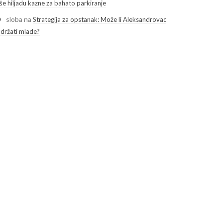
še hiljadu kazne za bahato parkiranje
sloba
na
Strategija za opstanak: Može li Aleksandrovac
adržati mlade?