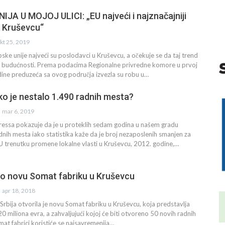
JA U MOJOJ ULICI: „EU najveći i najznačajniji
 Kruševcu“
kt 25, 2019
ske unije najveći su poslodavci u Kruševcu, a očekuje se da taj trend
 u budućnosti. Prema podacima Regionalne privredne komore u prvoj
dine preduzeća sa ovog područja izvezla su robu u…
o je nestalo 1.490 radnih mesta?
mar 6, 2019
ressa pokazuje da je u proteklih sedam godina u našem gradu
dnih mesta iako statistika kaže da je broj nezaposlenih smanjen za
 U trenutku promene lokalne vlasti u Kruševcu, 2012. godine,…
io novu Somat fabriku u Kruševcu
apr 18, 2018
rbija otvorila je novu Somat fabriku u Kruševcu, koja predstavlja
20 miliona evra, a zahvaljujući kojoj će biti otvoreno 50 novih radnih
at fabrici koristiće se najsavremenija…