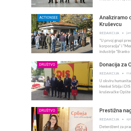
Analiziramo o
ACTIONSEE
Kruševcu
ja
REDAKCIJA
“U prvoj grupi pred
korporacija" i "Mer
industrije "Branko 
Donacija za O
DRUŠTVO
ma
REDAKCIJA
U okviru humanitar
Henkel Srbija i DIS
kruševačke Opšte b
Prestižna na
DRUŠTVO
ap
REDAKCIJA
Deterdžent za pran