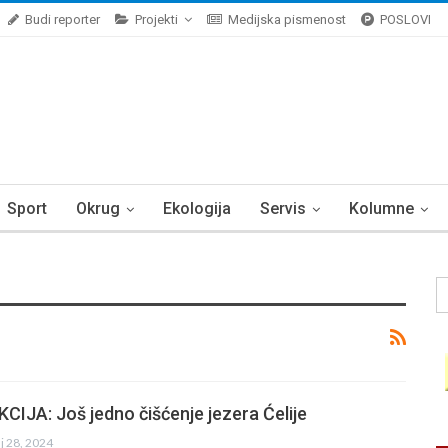
Budi reporter
Projekti
Medijska pismenost
POSLOVI
Sport
Okrug
Ekologija
Servis
Kolumne
IJA: Još jedno čišćenje jezera Ćelije
j 28, 2024