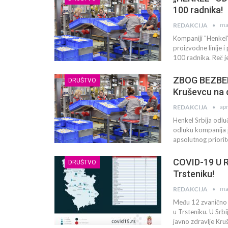
100 radnika!
ma
REDAKCIJA
Kompaniji "Henkel"
proizvodne linije 
100 radnika. Reč je
ZBOG BEZBED
DRUŠTVO
Kruševcu na 
ap
REDAKCIJA
Henkel Srbija odlu
odluku kompanija je
apsolutnog priori
COVID-19 U R
DRUŠTVO
Trsteniku!
ma
REDAKCIJA
Među 12 zvanično p
u Trsteniku. U Sr
javno zdravlje Kru