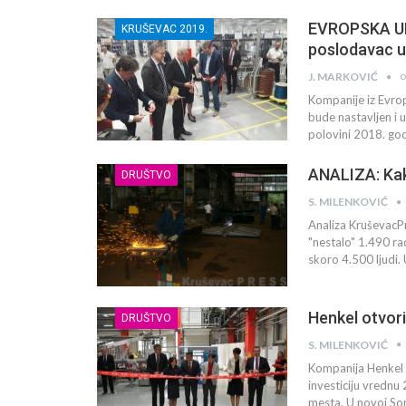
EVROPSKA UNI
KRUŠEVAC 2019.
poslodavac u
o
J. MARKOVIĆ
Kompanije iz Evrop
bude nastavljen i
polovini 2018. go
ANALIZA: Kak
DRUŠTVO
S. MILENKOVIĆ
Analiza KruševacP
"nestalo" 1.490 ra
skoro 4.500 ljudi.
Henkel otvor
DRUŠTVO
S. MILENKOVIĆ
Kompanija Henkel S
investiciju vrednu 
mesta. U novoj Som