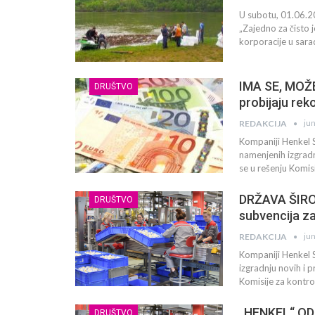
U subotu, 01.06.20
„Zajedno za čisto 
korporacije u sara
IMA SE, MOŽE 
DRUŠTVO
probijaju rek
ju
REDAKCIJA
Kompaniji Henkel 
namenjenih izgradn
se u rešenju Komi
DRŽAVA ŠIROK
DRUŠTVO
subvencija za
ju
REDAKCIJA
Kompaniji Henkel S
izgradnju novih i p
Komisije za kontr
„HENKEL“ OD
DRUŠTVO