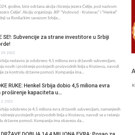
24. godine, biće održana akcija čišćenja jezera Ćelije, pod nazivom
jezero Ćelije“. Akciju organizuju JKP "Vodovod - Kruševac" i "Henkel"
dnji sa Ronilačkim savezom Srbije…
SE!: Subvencije za strane investitore u Srbiji
orde!
n 29, 2022
Srbija nedavno je odobreno 4,5 miliona evra državnih subvencijam,
ju novih i proširenje postojećih proizvodnih linija u Kruševcu, navodi
A
sije za kontrolu državne pomoći. Kompanija ima…
E RUKE: Henkel Srbija dobio 4,5 miliona evra
K
 proširenje kapaciteta u…
n 2, 2022
rbija odobreno je 4,5 miliona evra državnih subvencijam, namenjenih
roširenje postojećih proizvodnih linija u Kruševcu, navodi se u rešenju
olu državne pomoći. Kompanija ima obavezu da…
 DRŽAVE DOBIJA 14,4 MILIONA EVRA: Posao za