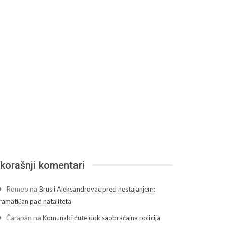
korašnji komentari
Romeo
na
Brus i Aleksandrovac pred nestajanjem:
ramatičan pad nataliteta
Čarapan
na
Komunalci ćute dok saobraćajna policija