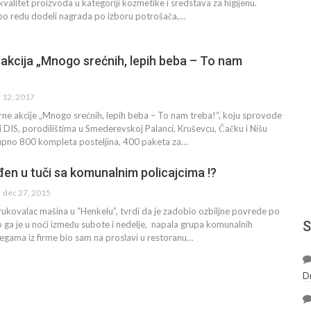
kvalitet proizvoda u kategoriji kozmetike i sredstava za higijenu.
po redu dodeli nagrada po izboru potrošača,…
akcija „Mnogo srećnih, lepih beba – To nam
r 12, 2017
ne akcije „Mnogo srećnih, lepih beba – To nam treba!“, koju sprovode
 DIS, porodilištima u Smederevskoj Palanci, Kruševcu, Čačku i Nišu
upno 800 kompleta posteljina, 400 paketa za…
en u tuči sa komunalnim policajcima !?
dec 27, 2015
rukovalac mašina u “Henkelu”, tvrdi da je zadobio ozbiljne povrede po
S
što ga je u noći između subote i nedelje, napala grupa komunalnih
olegama iz firme bio sam na proslavi u restoranu…
D