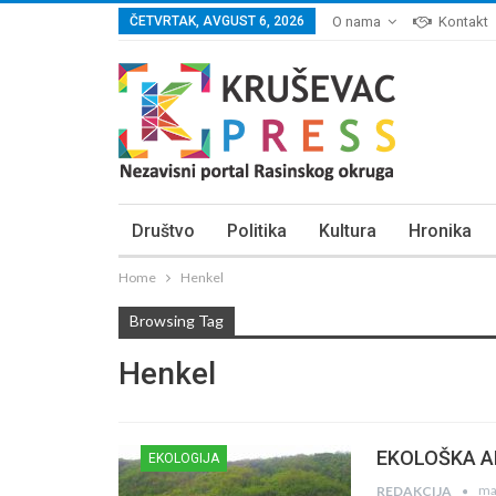
ČETVRTAK, AVGUST 6, 2026
O nama
Kontakt
Društvo
Politika
Kultura
Hronika
Home
Henkel
Browsing Tag
Henkel
EKOLOŠKA AKC
EKOLOGIJA
ma
REDAKCIJA