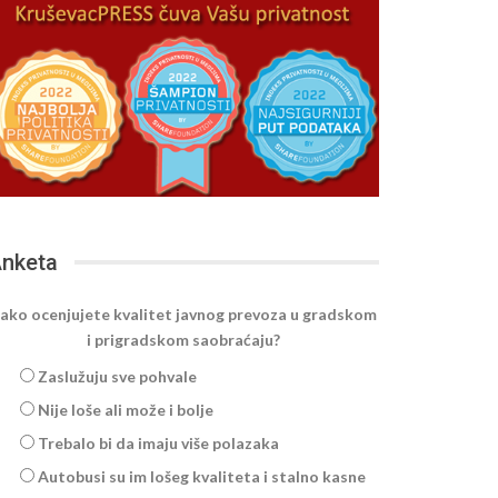
nketa
ako ocenjujete kvalitet javnog prevoza u gradskom
i prigradskom saobraćaju?
Zaslužuju sve pohvale
Nije loše ali može i bolje
Trebalo bi da imaju više polazaka
Autobusi su im lošeg kvaliteta i stalno kasne