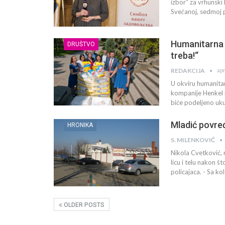
izbor“ za vrhunski 
Svečanoj, sedmoj 
Humanitarna 
DRUŠTVO
treba!“
ap
REDAKCIJA
U okviru humanitar
kompanije Henkel i
biće podeljeno uk
Mladić povređ
HRONIKA
S. MILENKOVIĆ
Nikola Cvetković, 
licu i telu nakon 
policajaca. - Sa k
OLDER POSTS