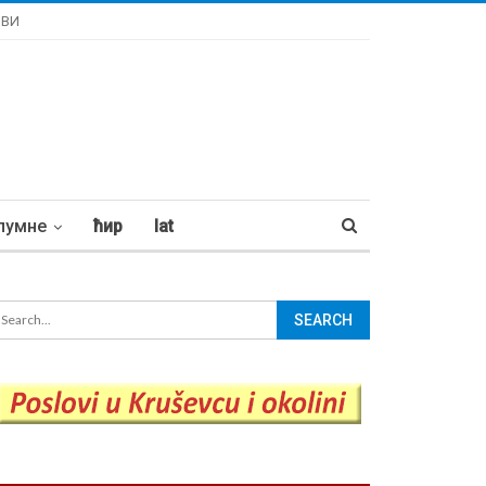
ОВИ
лумне
ћир
lat