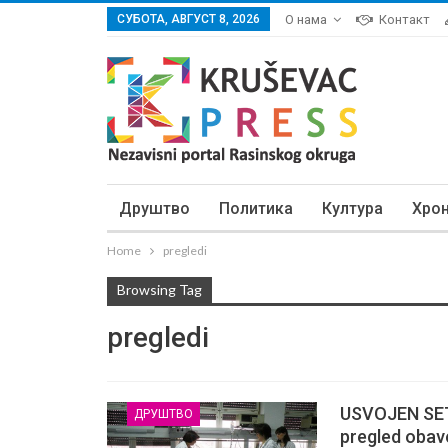
СУБОТА, АВГУСТ 8, 2026
О нама
Контакт
Друштво
Политика
Култура
Хро
Home
pregledi
Browsing Tag
pregledi
USVOJEN SET
ДРУШТВО
pregled oba