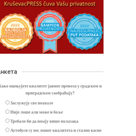
нкета
Како оцењујете квалитет јавног превоза у градском и
приградском саобраћају?
Заслужују све похвале
Није лоше али може и боље
Требало би да имају више полазака
Аутобуси су им лошег квалитета и стално касне