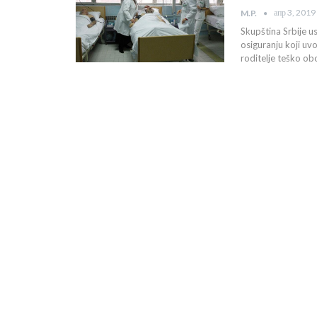
апр 3, 2019
M.P.
Skupština Srbije u
osiguranju koji u
roditelje teško o