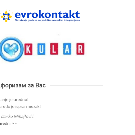
форизам за Вас
tanje je uredno!
arodu je ispran mozak!
—
Darko Mihajlović
aredni >>