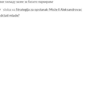
ише хиљаду казне за бахато паркирање
sloba
на
Strategija za opstanak: Može li Aleksandrovac
adržati mlade?