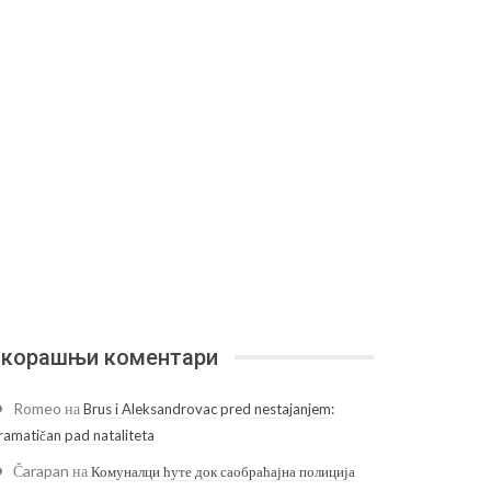
корашњи коментари
Romeo
на
Brus i Aleksandrovac pred nestajanjem:
ramatičan pad nataliteta
Čarapan
на
Комуналци ћуте док саобраћајна полиција