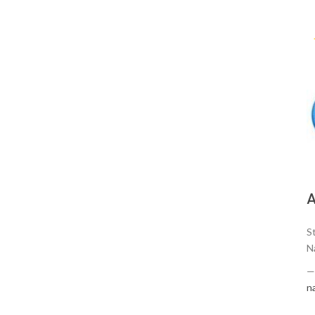
А
S
N
n