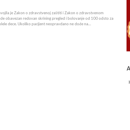
svojila je Zakon o zdravstvenoj zaštiti i Zakon o zdravstvenom
vode obavezan redovan skrining pregled i bolovanje od 100 odsto za
bolele dece. Ukoliko pacijent neopravdano ne dođe na…
А