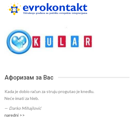
Афоризам за Вас
Kada je dobio račun za struju progutao je knedlu.
Neće imati za hleb.
—
Darko Mihajlović
naredni >>