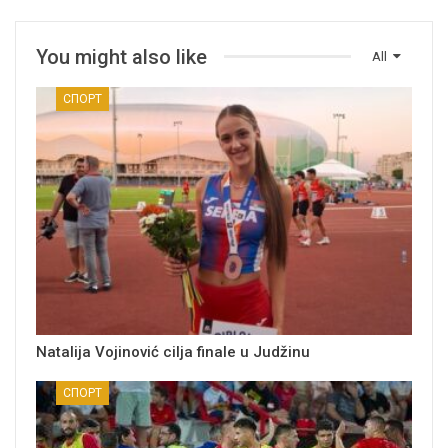
You might also like
All
СПОРТ
Natalija Vojinović cilja finale u Judžinu
СПОРТ