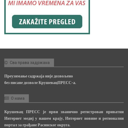
Сва права задржана
Преузимање садржаја није дозвољено
без писане дозволе КрушевацПРЕСС-а.
О нама
Крушевац ПРЕСС је први званично регистрован приватни
Интернет медиј у нашем крају, Интернет новине и регионални
портал за грађане Расинског округа.