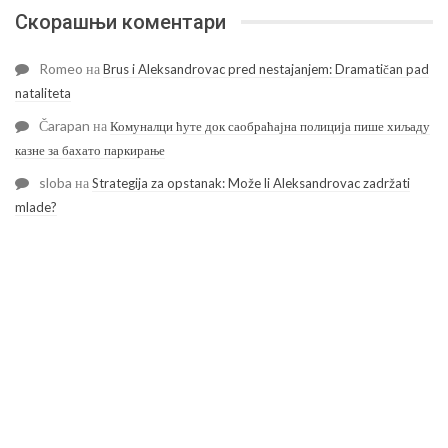
Скорашњи коментари
Romeo
на
Brus i Aleksandrovac pred nestajanjem: Dramatičan pad
nataliteta
Čarapan
на
Комуналци ћуте док саобраћајна полиција пише хиљаду
казне за бахато паркирање
sloba
на
Strategija za opstanak: Može li Aleksandrovac zadržati
mlade?