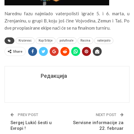
Narednu fazu najmlađo vaterpolisti igraće 5. i 6. marta, u
Zrenjaninu, u grupi B, koju još čine Vojvodina, Zemun i Taš. Po
dve prvoplasirane ekipe naći će se na finalnom turniru.
Kruševac
Kup Srbije
polufinale
Rasina
vaterpolo
Share
Редакција
PREV POST
NEXT POST
Sergej Lukić šesti u
Servisne informacije za
Evropi !
22. februar