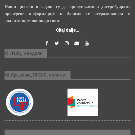
Наши циљеви и задаци су да прикупљамо и дистрибуирамо
проверене информације, и бавимо се истраживањем и
аналитичким новинарством.
Čitaj dalje...
Лајкуј и подели
Крушевац ПРЕСС је члан у: