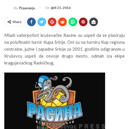
On
феб 21, 2016
By
Редакција
Share
Mladi vaterpolisti kruševačke Rasine su uspeli da se plasiraju
na polufinalni turnir Kupa Srbije. Oni su na turniru Kup regiona
centralne, južne i zapadne Srbije za 2001. godište odigranom u
Kruševcu uspeli da osvoje drugo mesto, odmah iza ekipe
kragujevačkog Radničkog.