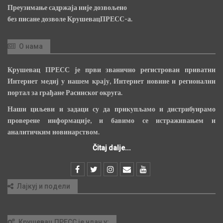
Преузимање садржаја није дозвољено
без писане дозволе КрушевацПРЕСС-а.
О нама
Крушевац ПРЕСС је први званично регистрован приватни
Интернет медиј у нашем крају, Интернет новине и регионални
портал за грађане Расинског округа.
Наши циљеви и задаци су да прикупљамо и дистрибуирамо
проверене информације, и бавимо се истраживањем и
аналитичким новинарством.
Čitaj dalje...
Лајкуј и подели
Крушевац ПРЕСС је члан у: