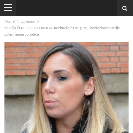
Home
Друштво
MREŽA ŽENE PROTIV NASILJA: Institucije da osiguraju bezbednost Marije
Lukić i njene porodice