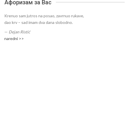
Афоризам за Вас
Krenuo sam jutros na posao, zavrnuo rukave,
dao krv – sad imam dva dana slobodno.
—
Dejan Ristić
naredni >>