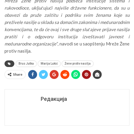
Mreža Žene protiv nasilja podseća institucije sistema i
rukovodioce, uključujući najviše državne funkcionere, da su u
obavezi da pruže zaštitu i podršku svim ženama koje su
preživele nasilje u skladu sa domaćim zakonima i međunarodnim
konvencijama, te da će ovaj i sve druge slučajeve prijave nasilja
pratiti i o odgovoru institucija izveštavati javnost i
međunarodne organizacije“
, navodi se u saopštenju Mreže Žene
protiv nasilja.
Brus Jutka
Marija Lukić
Žene protiv nasilja
Share
Редакција