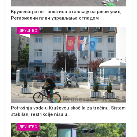
Крушевац и пет општина стављају на јавни увид
Регионални план управљања отпадом
ДРУШТВО
Potrošnja vode u Kruševcu skočila za trećinu: Sistem
stabilan, restrikcije nisu u…
ДРУШТВО