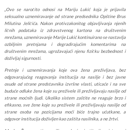
„
Ovo se naročito odnosi na Mariju Lukić koja je prijavila
seksualno uznemiravanje od strane predsednika Opštine Brus
Milutina Jeličića. Nakon protivzakonitog objavljivanja njenih
ličnih podataka iz zdravstvenog kartona na društvenim
mrežama, uznemiravanje Marije Lukić kontinuirano se nastavlja
ozbiljnim pretnjama i degradirajućim komentarima na
društvenim mrežama, ugrožavajući njenu fizičku bezbednost i
doživljaj sigurnosti.
Pretnje i uznemiravanja koje ova žena preživljava, bez
odgovarajućeg reagovanja institucija na nasilje i bez javne
osude od strane predstavnika izvršne vlasti, uticaće i na sve
buduće odluke žena koje su preživele ili preživljavaju nasilje od
strane moćnih ljudi. Ukoliko sistem zaštite ne reaguje brzo i
efikasno, sve žene koje su preživele ili preživljavaju nasilje od
strane osoba na pozicijama moći biće trajno ućutkane, a
odgovor institucija doživljen kao zaštita nasilnika, a ne žrtvi.