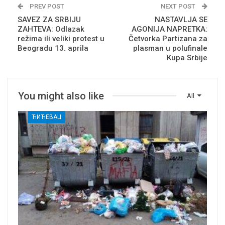
PREV POST
NEXT POST
SAVEZ ZA SRBIJU
NASTAVLJA SE
ZAHTEVA: Odlazak
AGONIJA NAPRETKA:
režima ili veliki protest u
Četvorka Partizana za
Beogradu 13. aprila
plasman u polufinale
Kupa Srbije
You might also like
All
ЋИЋЕВАЦ