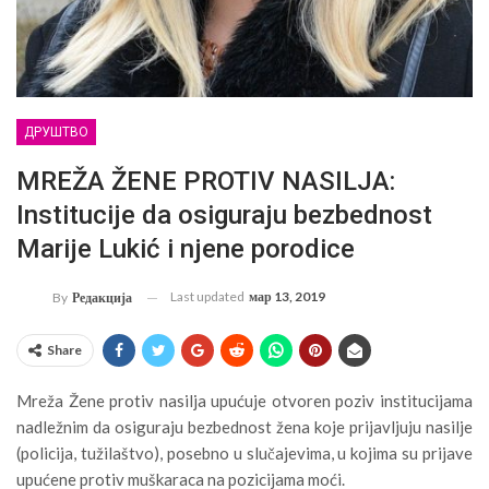
ДРУШТВО
MREŽA ŽENE PROTIV NASILJA:
Institucije da osiguraju bezbednost
Marije Lukić i njene porodice
Last updated
мар 13, 2019
By
Редакција
Share
Mreža Žene protiv nasilja upućuje otvoren poziv institucijama
nadležnim da osiguraju bezbednost žena koje prijavljuju nasilje
(policija, tužilaštvo), posebno u slučajevima, u kojima su prijave
upućene protiv muškaraca na pozicijama moći.