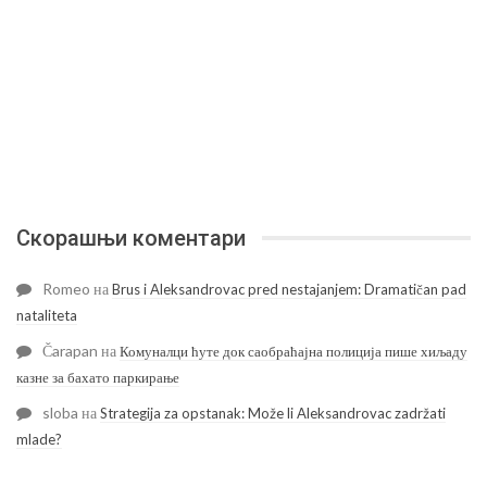
Скорашњи коментари
Romeo
на
Brus i Aleksandrovac pred nestajanjem: Dramatičan pad
nataliteta
Čarapan
на
Комуналци ћуте док саобраћајна полиција пише хиљаду
казне за бахато паркирање
sloba
на
Strategija za opstanak: Može li Aleksandrovac zadržati
mlade?