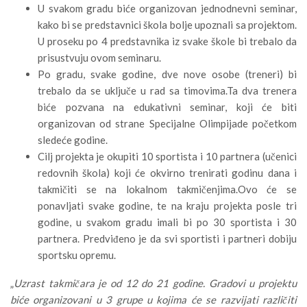
U svakom gradu biće organizovan jednodnevni seminar,
kako bi se predstavnici škola bolje upoznali sa projektom.
U proseku po 4 predstavnika iz svake škole bi trebalo da
prisustvuju ovom seminaru.
Po gradu, svake godine, dve nove osobe (treneri) bi
trebalo da se uključe u rad sa timovima.Ta dva trenera
biće pozvana na edukativni seminar, koji će biti
organizovan od strane Specijalne Olimpijade početkom
sledeće godine.
Cilj projekta je okupiti 10 sportista i 10 partnera (učenici
redovnih škola) koji će okvirno trenirati godinu dana i
takmičiti se na lokalnom takmičenjima.Ovo će se
ponavljati svake godine, te na kraju projekta posle tri
godine, u svakom gradu imali bi po 30 sportista i 30
partnera. Predviđeno je da svi sportisti i partneri dobiju
sportsku opremu.
„
Uzrast takmičara je od 12 do 21 godine. Gradovi u projektu
biće organizovani u 3 grupe u kojima će se razvijati različiti