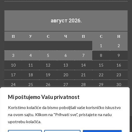
август 2026.
П
У
С
Ч
П
С
Н
1
2
3
4
5
6
7
8
9
10
11
12
13
14
15
16
17
18
19
20
21
22
23
24
25
26
27
28
29
30
31
Mi poštujemo Vašu privatnost
« јул
Koristimo kolačiće da bismo poboljšali vaše korisničko iskustvo
na ovom sajtu. Klikom na "Prihvati sve", pristajete na našu
upotrebu kolačića.
© 2026 - Kruševac PRESS. Sva prava zadržana.