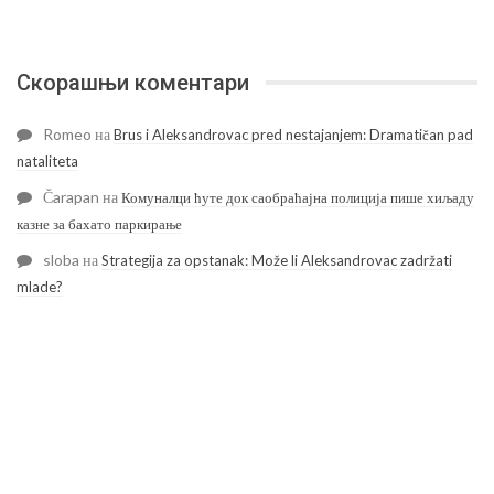
Скорашњи коментари
Romeo
на
Brus i Aleksandrovac pred nestajanjem: Dramatičan pad
nataliteta
Čarapan
на
Комуналци ћуте док саобраћајна полиција пише хиљаду
казне за бахато паркирање
sloba
на
Strategija za opstanak: Može li Aleksandrovac zadržati
mlade?