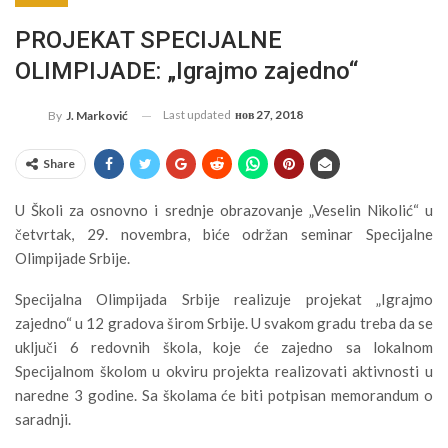
PROJEKAT SPECIJALNE
OLIMPIJADE: „Igrajmo zajedno“
Last updated
нов 27, 2018
By
J. Marković
Share
U Školi za osnovno i srednje obrazovanje „Veselin Nikolić“ u
četvrtak, 29. novembra, biće održan seminar Specijalne
Olimpijade Srbije.
Specijalna Olimpijada Srbije realizuje projekat „Igrajmo
zajedno“ u 12 gradova širom Srbije. U svakom gradu treba da se
uključi 6 redovnih škola, koje će zajedno sa lokalnom
Specijalnom školom u okviru projekta realizovati aktivnosti u
naredne 3 godine. Sa školama će biti potpisan memorandum o
saradnji.