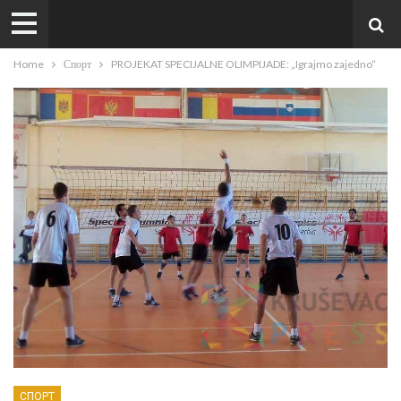
Home
Спорт
PROJEKAT SPECIJALNE OLIMPIJADE: „Igrajmo zajedno“
СПОРТ