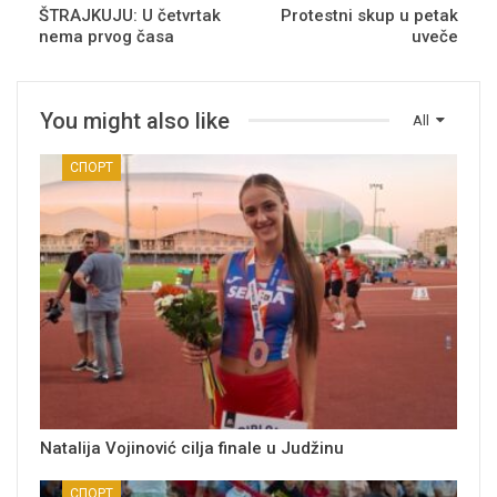
ŠTRAJKUJU: U četvrtak
Protestni skup u petak
nema prvog časa
uveče
You might also like
All
СПОРТ
Natalija Vojinović cilja finale u Judžinu
СПОРТ