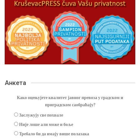
Анкета
Како оцењујете квалитет јавног превоза у градском и
приградском саобраћају?
Заслужују све похвале
Није лоше али може и боље
Требало би да имају више полазака