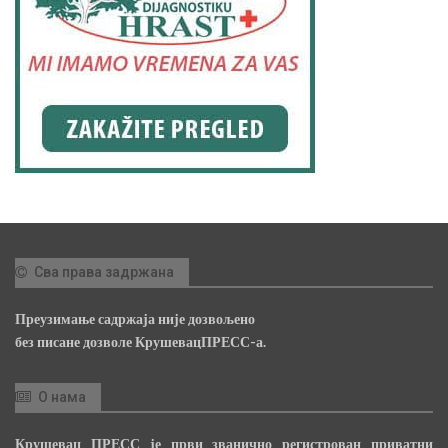
Сва права задржана
Преузимање садржаја није дозвољено
без писане дозволе КрушевацПРЕСС-а.
О нама
Крушевац ПРЕСС је први званично регистрован приватни