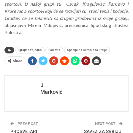
sportovi. U našoj grupi su Čačak, Kragujevac, Pančevo i
Kruševac a sportovi koji će se razvijati su stoni tenis i boćanje.
Gradovi će se takmičiti sa drugim gradovima iz svoje grupe
„,
objašnjava Mirela Milojević, predsednica Sportskog društva
Palestra.
Igrajmo zajedno
Palestra
Specijalna Olimpijada Srbije
Share
J.
Marković
PREV POST
NEXT POST
PROSVETARI
SAVEZ ZA SRBIJU: