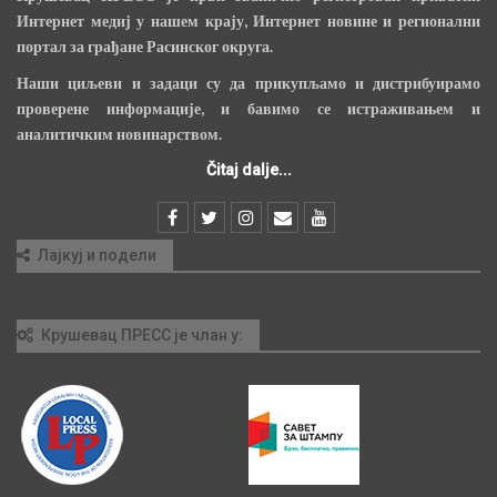
Интернет медиј у нашем крају, Интернет новине и регионални
портал за грађане Расинског округа.
Наши циљеви и задаци су да прикупљамо и дистрибуирамо
проверене информације, и бавимо се истраживањем и
аналитичким новинарством.
Čitaj dalje...
Лајкуј и подели
Крушевац ПРЕСС је члан у: