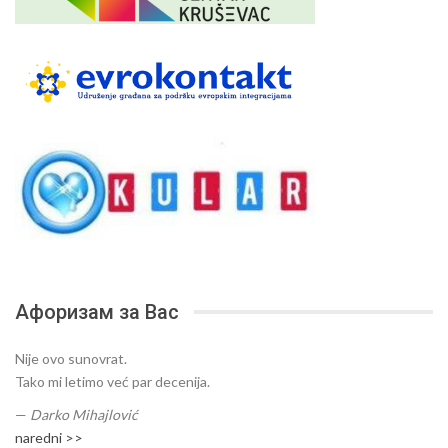
Афоризам за Вас
Nije ovo sunovrat.
Tako mi letimo već par decenija.
—
Darko Mihajlović
naredni >>