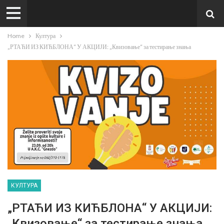
Home
Култура
„РТАЋИ ИЗ КИЋБЛОНА“ У АКЦИЈИ: „Квизовање“ за тестирање знања
КУЛТУРА
„РТАЋИ ИЗ КИЋБЛОНА“ У АКЦИЈИ:
„Квизовање“ за тестирање знања