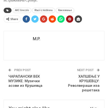
AKC Gnezdo
Rtaći iz kićblona
Квизовање
Share
M.P.
PREV POST
NEXT POST
ЧАРАПАНСКИ ВЕК
ХАПШЕЊЕ У
МУЗИКЕ: Музички
КРУШЕВЦУ:
асови из Крушевца
Револвераши иза
решетака