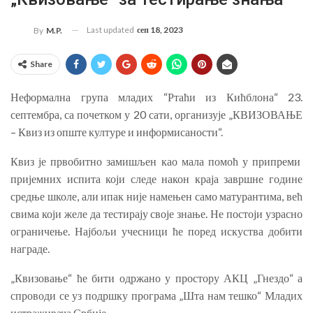
Last updated
сеп 18, 2023
By
M.P.
Share
Неформална група младих “Ртаћи из Кићблона“ 23.
септембра, са почетком у 20 сати, организује „КВИЗОВАЊЕ
– Квиз из опште културе и информисаности“.
Квиз је првобитно замишљен као мала помоћ у припреми
пријемних испита који следе након краја завршне године
средње школе, али ипак није намењен само матурантима, већ
свима који желе да тестирају своје знање. Не постоји узрасно
ограничење. Најбољи учесници ће поред искуства добити
награде.
„Квизовање“ ће бити одржано у простору АКЦ „Гнездо“ а
спроводи се уз подршку програма „Шта нам тешко“ Младих
истраживача Србије.