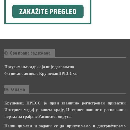
Сва права задржана
Преузимање садржаја није дозвољено
без писане дозволе КрушевацПРЕСС-а.
О нама
Крушевац ПРЕСС је први званично регистрован приватни
Интернет медиј у нашем крају, Интернет новине и регионални
портал за грађане Расинског округа.
Наши циљеви и задаци су да прикупљамо и дистрибуирамо