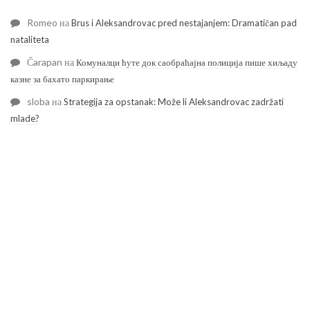
Romeo
на
Brus i Aleksandrovac pred nestajanjem: Dramatičan pad
nataliteta
Čarapan
на
Комуналци ћуте док саобраћајна полиција пише хиљаду
казне за бахато паркирање
sloba
на
Strategija za opstanak: Može li Aleksandrovac zadržati
mlade?