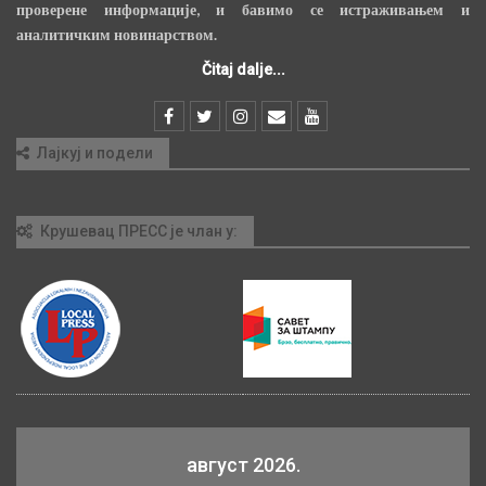
проверене информације, и бавимо се истраживањем и
аналитичким новинарством.
Čitaj dalje...
Лајкуј и подели
Крушевац ПРЕСС је члан у:
август 2026.