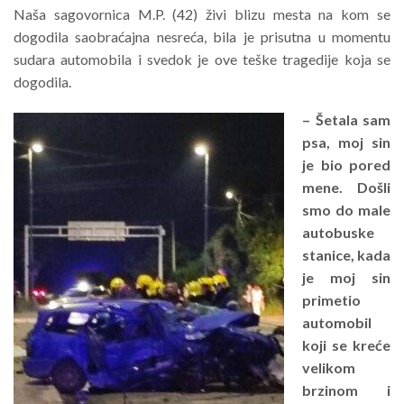
Naša sagovornica M.P. (42) živi blizu mesta na kom se
dogodila saobraćajna nesreća, bila je prisutna u momentu
sudara automobila i svedok je ove teške tragedije koja se
dogodila.
– Šetala sam
psa, moj sin
je bio pored
mene. Došli
smo do male
autobuske
stanice, kada
je moj sin
primetio
automobil
koji se kreće
velikom
brzinom i