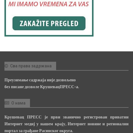
Сва права задржана
Преузимање садржаја није дозвољено
без писане дозволе КрушевацПРЕСС-а.
О нама
Крушевац ПРЕСС је први званично регистрован приватни
Интернет медиј у нашем крају, Интернет новине и регионални
портал за грађане Расинског округа.