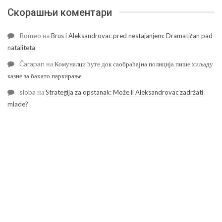
Скорашњи коментари
Romeo
на
Brus i Aleksandrovac pred nestajanjem: Dramatičan pad
nataliteta
Čarapan
на
Комуналци ћуте док саобраћајна полиција пише хиљаду
казне за бахато паркирање
sloba
на
Strategija za opstanak: Može li Aleksandrovac zadržati
mlade?