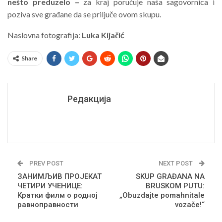
nešto preduzelo –
za kraj poručuje naša sagovornica i
poziva sve građane da se priljuče ovom skupu.
Naslovna fotografija:
Luka Kijačić
Share
Редакција
PREV POST
NEXT POST
ЗАНИМЉИВ ПРОЈЕКАТ
SKUP GRAĐANA NA
ЧЕТИРИ УЧЕНИЦЕ:
BRUSKOM PUTU:
Кратки филм о родној
„Obuzdajte pomahnitale
равноправности
vozače!“