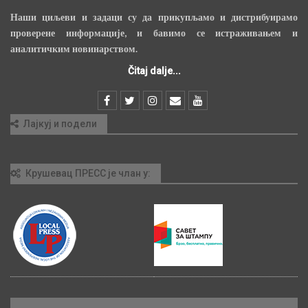
Наши циљеви и задаци су да прикупљамо и дистрибуирамо
проверене информације, и бавимо се истраживањем и
аналитичким новинарством.
Čitaj dalje...
Лајкуј и подели
Крушевац ПРЕСС је члан у: