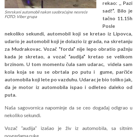
rekao: ,, Pazi
sad!”. Bilo je
Smrskani automobil nakon saobraćajne nesreće
FOTO: Viber grupa
tačno 11.15h
Posle
nekoliko sekundi, automobil koji se kretao iz Lipovca,
udario je automobil koji je dolazio iz grada, na skretanju
za Mudrakovac. Vozač “forda” nije lepo obratio pažnju
kada je skretao, a vozač “audija” kretao se velikom
brzinom. U tom momentu čula sam udarac, videla sam
kola koja se su se obrtala po putu i gume, parčiće
automobila koji lete po vazduhu. Udarac je bio toliko jak,
da je motor iz automobila ispao i odleteo daleko od
puta.
Naša sagovornica napominje da se ceo događaj odigrao u
nekoliko sekundi.
Vozač “audija” izašao je živ iz automobila, sa sitnim
povredama ruke