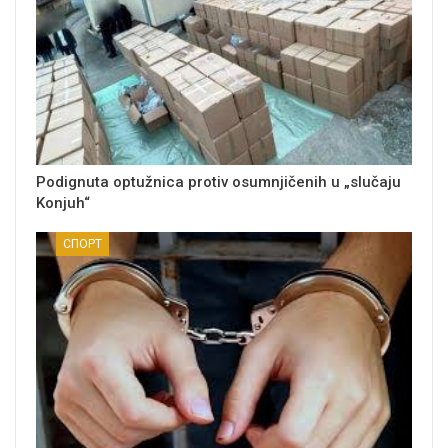
Podignuta optužnica protiv osumnjičenih u „slučaju
Konjuh“
СПОРТ