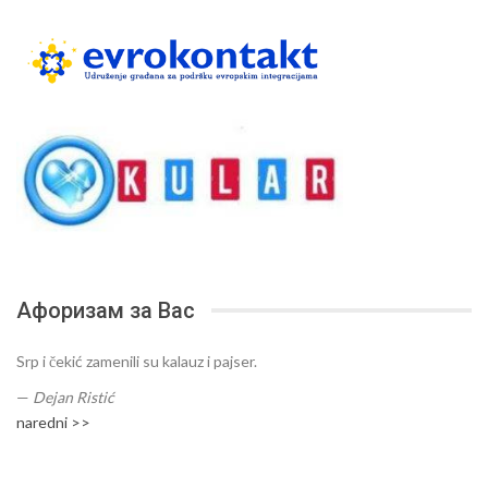
Афоризам за Вас
Srp i čekić zamenili su kalauz i pajser.
—
Dejan Ristić
naredni >>