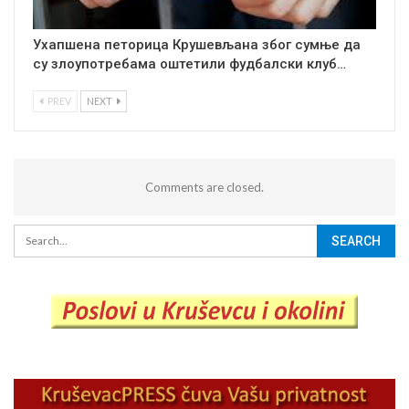
Ухапшена петорица Крушевљана због сумње да
су злоупотребама оштетили фудбалски клуб…
PREV
NEXT
Comments are closed.