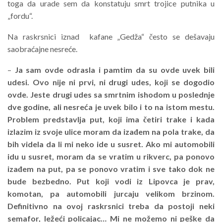
toga da urade sem da konstatuju smrt trojice putnika u
„fordu“.
Na raskrsnici iznad kafane „Gedža“ često se dešavaju
saobraćajne nesreće.
–
Ja sam ovde odrasla i pamtim da su ovde uvek bili
udesi. Ovo nije ni prvi, ni drugi udes, koji se dogodio
ovde. Jeste drugi udes sa smrtnim ishodom u poslednje
dve godine, ali nesreća je uvek bilo i to na istom mestu.
Problem predstavlja put, koji ima četiri trake i kada
izlazim iz svoje ulice moram da izađem na pola trake, da
bih videla da li mi neko ide u susret. Ako mi automobili
idu u susret, moram da se vratim u rikverc, pa ponovo
izađem na put, pa se ponovo vratim i sve tako dok ne
bude bezbedno. Put koji vodi iz Lipovca je prav,
komotan, pa automobili jurcaju velikom brzinom.
Definitivno na ovoj raskrsnici treba da postoji neki
semafor, ležeći policajac… Mi ne možemo ni peške da