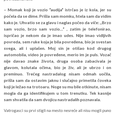
– Momak koji je vozio “audija” istrčao je iz kola, jer su
počela da se dime. Prišla sam momku, htela sam da vidim
kako je. Uhvatio se za glavu i naglas počeo da viče: ,,Brzo
sam vozio, brzo sam vozio…” , zatim je telefonirao,
ispričao je nekom da je imao udes. Nije imao vidljivih
povreda, sem ruke koja je bila povređena, bio je svestan
svega, ali i uplašen. Moj sin je otišao kod drugog
automobila, video je povređene, merio im je puls. Vozač
nije davao znake života, druga osoba zabacivala je
glavom, kolutala očima, bio je živ, ali je ubrzo i on
preminuo. Trećeg nastradalog nisam odmah uočila,
prišla sam da ostavim jaknu i slučajno primetila čoveka
koji je ležao na trotoaru. Noge su mu bile otkinute, nisam
mogla da ga identifikujem u tom trenutku. Tek kasnije
sam shvatila da sam dvojicu nastradalih poznavala.
Vatrogasci su prvi stigli na mesto nesreće ali nisu mogli puno