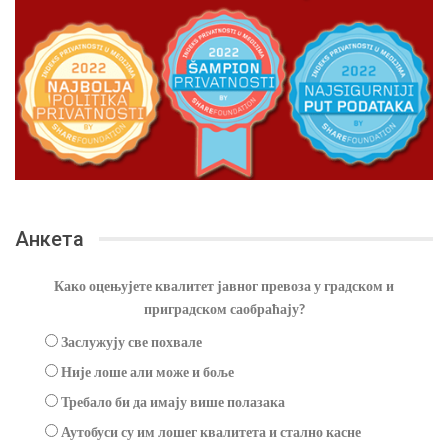
Анкета
Како оцењујете квалитет јавног превоза у градском и
приградском саобраћају?
Заслужују све похвале
Није лоше али може и боље
Требало би да имају више полазака
Аутобуси су им лошег квалитета и стално касне