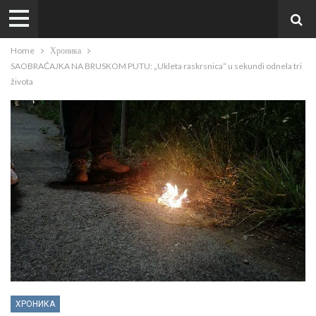
Home
Хроника
SAOBRAĆAJKA NA BRUSKOM PUTU: „Ukleta raskrsnica“ u sekundi odnela tri
života
ХРОНИКА