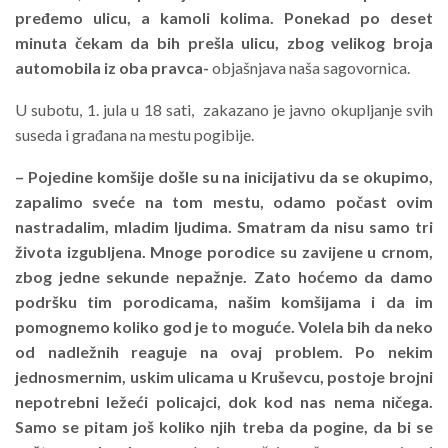
pređemo ulicu, a kamoli kolima. Ponekad po deset
minuta čekam da bih prešla ulicu, zbog velikog broja
automobila iz oba pravca-
objašnjava naša sagovornica.
U subotu, 1. jula u 18 sati, zakazano je javno okupljanje svih
suseda i građana na mestu pogibije.
– Pojedine komšije došle su na inicijativu da se okupimo,
zapalimo sveće na tom mestu, odamo počast ovim
nastradalim, mladim ljudima. Smatram da nisu samo tri
života izgubljena. Mnoge porodice su zavijene u crnom,
zbog jedne sekunde nepažnje. Zato hoćemo da damo
podršku tim porodicama, našim komšijama i da im
pomognemo koliko god je to moguće. Volela bih da neko
od nadležnih reaguje na ovaj problem. Po nekim
jednosmernim, uskim ulicama u Kruševcu, postoje brojni
nepotrebni ležeći policajci, dok kod nas nema ničega.
Samo se pitam još koliko njih treba da pogine, da bi se