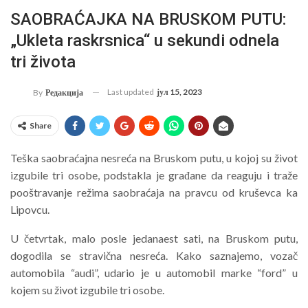
SAOBRAĆAJKA NA BRUSKOM PUTU:
„Ukleta raskrsnica“ u sekundi odnela
tri života
Last updated
јул 15, 2023
By
Редакција
Share
Teška saobraćajna nesreća na Bruskom putu, u kojoj su život
izgubile tri osobe, podstakla je građane da reaguju i traže
pooštravanje režima saobraćaja na pravcu od kruševca ka
Lipovcu.
U četvrtak, malo posle jedanaest sati, na Bruskom putu,
dogodila se stravična nesreća. Kako saznajemo, vozač
automobila “audi”, udario je u automobil marke “ford” u
kojem su život izgubile tri osobe.