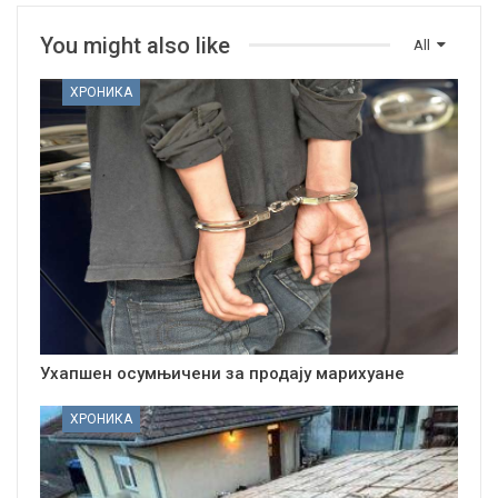
You might also like
All
ХРОНИКА
Ухапшен осумњичени за продају марихуане
ХРОНИКА