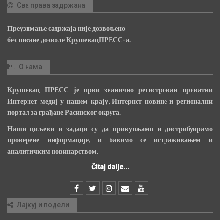
Сва права задржана
Преузимање садржаја није дозвољено
без писане дозволе КрушевацПРЕСС-а.
О нама
Крушевац ПРЕСС је први званично регистрован приватни
Интернет медиј у нашем крају, Интернет новине и регионални
портал за грађане Расинског округа.
Наши циљеви и задаци су да прикупљамо и дистрибуирамо
проверене информације, и бавимо се истраживањем и
аналитичким новинарством.
Čitaj dalje...
Лајкуј и подели