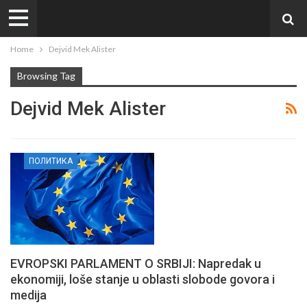
Home
Dejvid Mek Alister
Browsing Tag
Dejvid Mek Alister
ПОЛИТИКА
EVROPSKI PARLAMENT O SRBIJI: Napredak u
ekonomiji, loše stanje u oblasti slobode govora i
medija