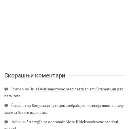
Скорашњи коментари
Romeo
на
Brus i Aleksandrovac pred nestajanjem: Dramatičan pad
nataliteta
Čarapan
на
Комуналци ћуте док саобраћајна полиција пише хиљаду
казне за бахато паркирање
sloba
на
Strategija za opstanak: Može li Aleksandrovac zadržati
mlade?