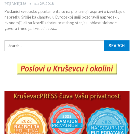
нов 29, 2018
РЕДАКЦИЈА
Poslanici Evropskog parlamenta su na plenarnoj raspravi o izveštaju o
napretku Srbije ka članstvu u Evropskoj uniji pozdravili napredak u
ekonomiji, ali su izrazili zabrinutost zbog stanja u oblasti slobode
govora i medija. Izvestilac za…