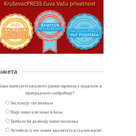
нкета
Како оцењујете квалитет јавног превоза у градском и
приградском саобраћају?
Заслужују све похвале
Није лоше али може и боље
Требало би да имају више полазака
Аутобуси су им лошег квалитета и стално касне