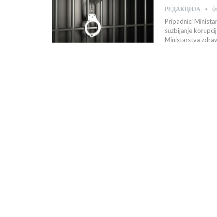
ф
РЕДАКЦИЈА
Pripadnici Minista
suzbijanje korupci
Ministarstva zdrav