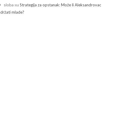
sloba
на
Strategija za opstanak: Može li Aleksandrovac
adržati mlade?