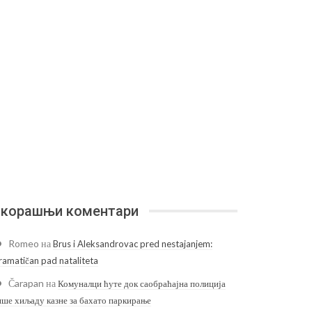
корашњи коментари
Romeo
на
Brus i Aleksandrovac pred nestajanjem:
ramatičan pad nataliteta
Čarapan
на
Комуналци ћуте док саобраћајна полиција
ише хиљаду казне за бахато паркирање