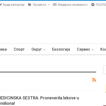
Буди репортер
Пројекти
Медијска писменост
ПОСЛ
ника
Спорт
Округ
Екологија
Сервис
Ко
DICINSKA SESTRA: Proneverila lekove u
 miliona!