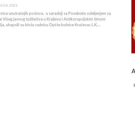
еб 24, 2021
rstva unutrašnjih poslova, u saradnji sa Posebnim odeljenjem za
je Višeg javnog tužilaštva u Kraljevu i Antikorupcijskim timom
lja, uhapsili su bivšu radnicu Opšte bolnice Kruševac L.K,…
А