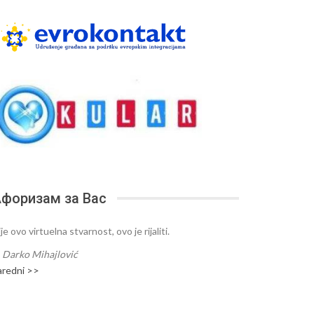
форизам за Вас
je ovo virtuelna stvarnost, ovo je rijaliti.
—
Darko Mihajlović
aredni >>