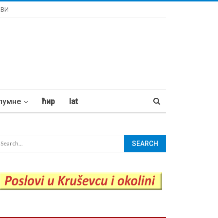
ОВИ
лумне
ћир
lat