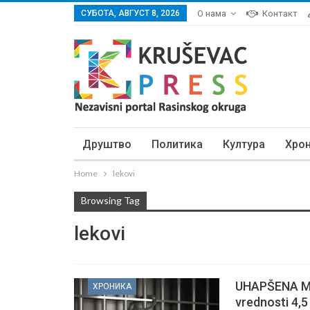
СУБОТА, АВГУСТ 8, 2026
О нама
Контакт
Друштво
Политика
Култура
Хро
Home
lekovi
Browsing Tag
lekovi
UHAPŠENA ME
ХРОНИКА
vrednosti 4,5