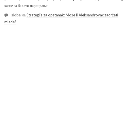
казне за бахато паркирање
sloba
на
Strategija za opstanak: Može li Aleksandrovac zadržati
mlade?