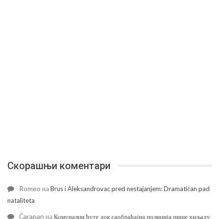
Скорашњи коментари
Romeo
на
Brus i Aleksandrovac pred nestajanjem: Dramatičan pad
nataliteta
Čarapan
на
Комуналци ћуте док саобраћајна полиција пише хиљаду