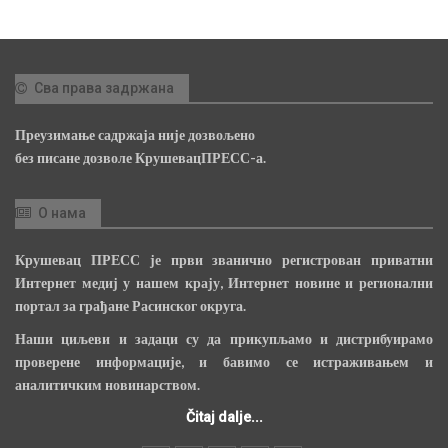
Сва права задржана
Преузимање садржаја није дозвољено
без писане дозволе КрушевацПРЕСС-а.
О нама
Крушевац ПРЕСС је први званично регистрован приватни
Интернет медиј у нашем крају, Интернет новине и регионални
портал за грађане Расинског округа.
Наши циљеви и задаци су да прикупљамо и дистрибуирамо
проверене информације, и бавимо се истраживањем и
аналитичким новинарством.
Čitaj dalje...