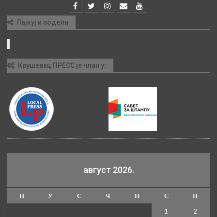
Лајкуј и подели
Крушевац ПРЕСС је члан у:
август 2026.
П
У
С
Ч
П
С
Н
1
2