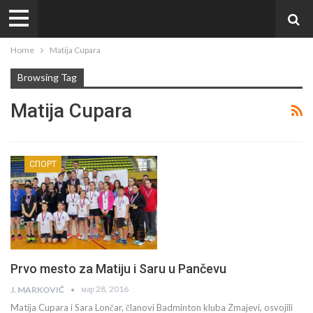
Home
Matija Cupara
Browsing Tag
Matija Cupara
СПОРТ
Prvo mesto za Matiju i Saru u Pančevu
мар 28, 2016
J. MARKOVIĆ
Matija Cupara i Sara Lončar, članovi Badminton kluba Zmajevi, osvojili