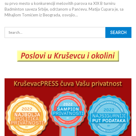
su prvo mesto u konkurenciji mešovitih parova na XIX B turniru
Badminton saveza Srbije, održanom u Pančevu. Matija Cupara je, sa
Mihajlom Tomićem iz Beograda, osvojio…