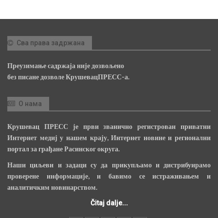
Сва права задржана
Преузимање садржаја није дозвољено
без писане дозволе КрушевацПРЕСС-а.
О нама
Крушевац ПРЕСС је први званично регистрован приватни
Интернет медиј у нашем крају, Интернет новине и регионални
портал за грађане Расинског округа.
Наши циљеви и задаци су да прикупљамо и дистрибуирамо
проверене информације, и бавимо се истраживањем и
аналитичким новинарством.
Čitaj dalje...