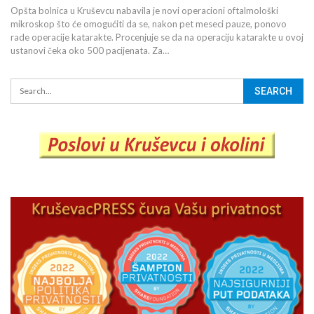
Opšta bolnica u Kruševcu nabavila je novi operacioni oftalmološki
mikroskop što će omogućiti da se, nakon pet meseci pauze, ponovo
rade operacije katarakte. Procenjuje se da na operaciju katarakte u ovoj
ustanovi čeka oko 500 pacijenata. Za…