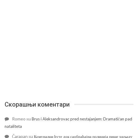
Скорашњи коментари
Romeo
на
Brus i Aleksandrovac pred nestajanjem: Dramatičan pad
nataliteta
Čarapan
на
Комуналци ћуте док саобраћајна полиција пише хиљаду