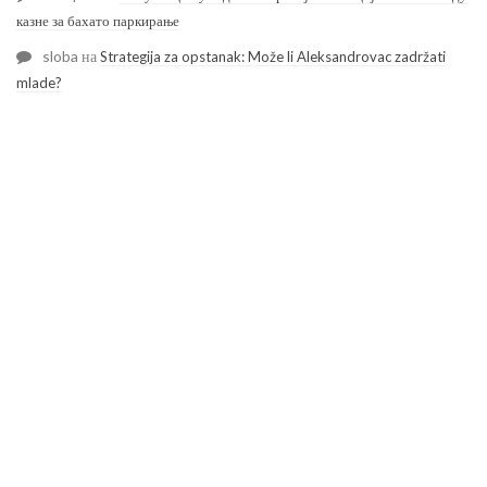
казне за бахато паркирање
sloba
на
Strategija za opstanak: Može li Aleksandrovac zadržati
mlade?