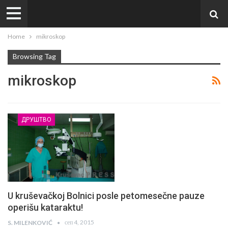
Home
mikroskop
Browsing Tag
mikroskop
ДРУШТВО
U kruševačkoj Bolnici posle petomesečne pauze
operišu kataraktu!
сеп 4, 2015
S. MILENKOVIĆ