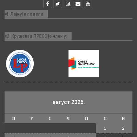
Лајкуј и подели
Крушевац ПРЕСС је члан у:
август 2026.
П
У
С
Ч
П
С
Н
1
2