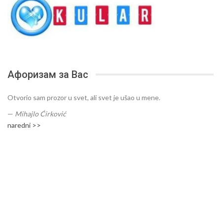
Афоризам за Вас
Otvorio sam prozor u svet, ali svet je ušao u mene.
—
Mihajlo Ćirković
naredni >>