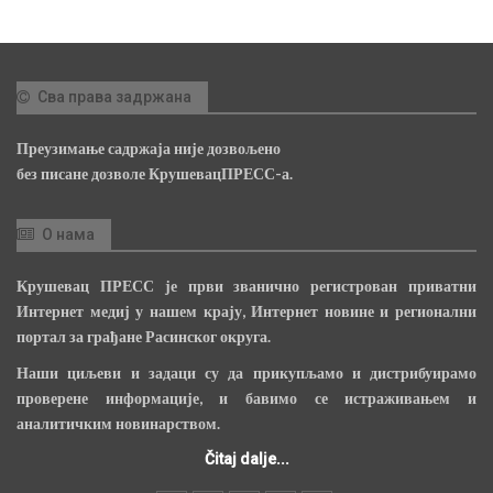
Сва права задржана
Преузимање садржаја није дозвољено
без писане дозволе КрушевацПРЕСС-а.
О нама
Крушевац ПРЕСС је први званично регистрован приватни
Интернет медиј у нашем крају, Интернет новине и регионални
портал за грађане Расинског округа.
Наши циљеви и задаци су да прикупљамо и дистрибуирамо
проверене информације, и бавимо се истраживањем и
аналитичким новинарством.
Čitaj dalje...