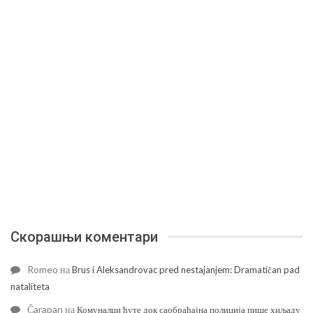
Скорашњи коментари
Romeo
на
Brus i Aleksandrovac pred nestajanjem: Dramatičan pad
nataliteta
Čarapan
на
Комуналци ћуте док саобраћајна полиција пише хиљаду