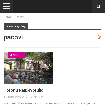
Home
pacovi
Browsing Tag
pacovi
ДРУШТВО
Horor u Rajićevoj ulici!
окт 30, 2015
S. MILENKOVIĆ
Stanovnici Rajićeve ulice, u strogom centru Kruševca, duže od jedne