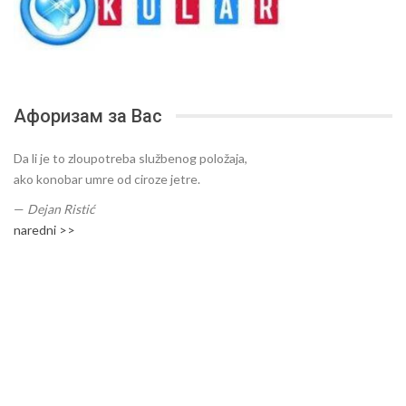
Афоризам за Вас
Da li je to zloupotreba službenog položaja,
ako konobar umre od ciroze jetre.
—
Dejan Ristić
naredni >>