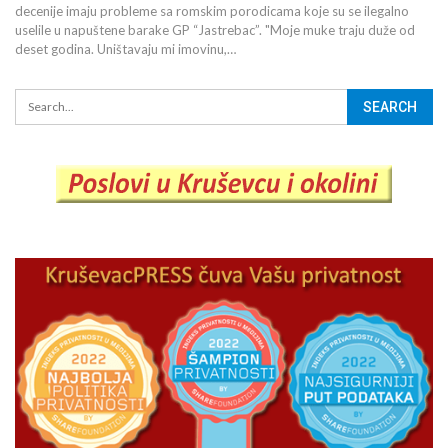
decenije imaju probleme sa romskim porodicama koje su se ilegalno
uselile u napuštene barake GP “Jastrebac”. "Moje muke traju duže od
deset godina. Uništavaju mi imovinu,…