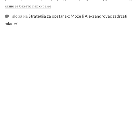
казне за бахато паркирање
sloba
на
Strategija za opstanak: Može li Aleksandrovac zadržati
mlade?