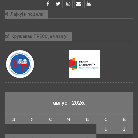
Лајкуј и подели
Крушевац ПРЕСС је члан у:
август 2026.
П
У
С
Ч
П
С
Н
1
2