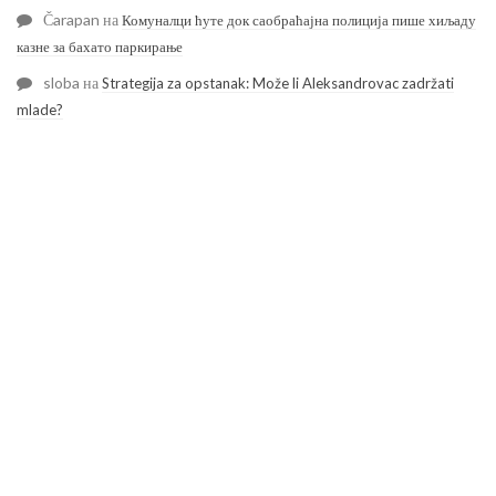
Čarapan
на
Комуналци ћуте док саобраћајна полиција пише хиљаду
казне за бахато паркирање
sloba
на
Strategija za opstanak: Može li Aleksandrovac zadržati
mlade?