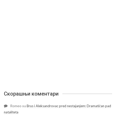
Скорашњи коментари
Romeo
на
Brus i Aleksandrovac pred nestajanjem: Dramatičan pad
nataliteta