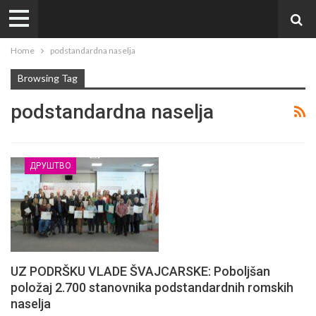
Home
podstandardna naselja
Browsing Tag
podstandardna naselja
ДРУШТВО
UZ PODRŠKU VLADE ŠVAJCARSKE: Poboljšan
položaj 2.700 stanovnika podstandardnih romskih
naselja