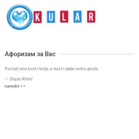
Афоризам за Вас
Postali smo kost i koža, a vlast i dalje nešto glođe.
—
Dejan Ristić
naredni >>