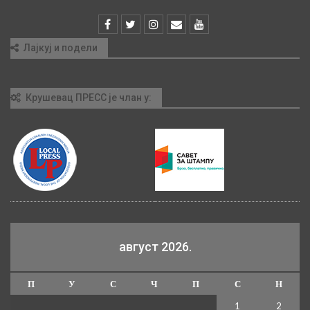
Лајкуј и подели
Крушевац ПРЕСС је члан у:
август 2026.
П
У
С
Ч
П
С
Н
1
2