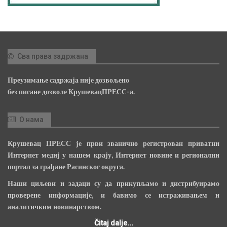
Сва права задржана
Преузимање садржаја није дозвољено
без писане дозволе КрушевацПРЕСС-а.
О нама
Крушевац ПРЕСС је први званично регистрован приватни
Интернет медиј у нашем крају, Интернет новине и регионални
портал за грађане Расинског округа.
Наши циљеви и задаци су да прикупљамо и дистрибуирамо
проверене информације, и бавимо се истраживањем и
аналитичким новинарством.
Čitaj dalje...