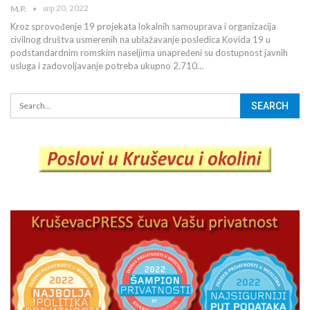
апр 20, 2022
M.P.
Kroz sprovođenje 19 projekata lokalnih samouprava i organizacija
civilnog društva usmerenih na ublažavanje posledica Kovida 19 u
podstandardnim romskim naseljima unapređeni su dostupnost javnih
usluga i zadovoljavanje potreba ukupno 2.710…