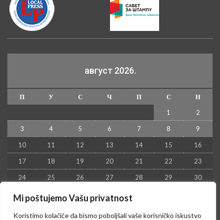
август 2026.
П
У
С
Ч
П
С
Н
1
2
3
4
5
6
7
8
9
10
11
12
13
14
15
16
17
18
19
20
21
22
23
24
25
26
27
28
29
30
31
Mi poštujemo Vašu privatnost
« јул
Koristimo kolačiće da bismo poboljšali vaše korisničko iskustvo