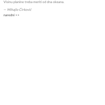
Visinu planine treba meriti od dna okeana.
—
Mihajlo Ćirković
naredni >>