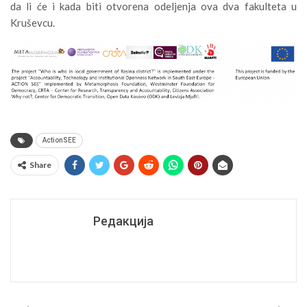
da li će i kada biti otvorena odeljenja ova dva fakulteta u
Kruševcu.
ActionSEE
Share
Редакција