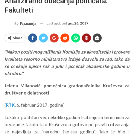
Analiziramo obećanja političara:
Fakulteti
Last updated
дец 26, 2017
By
Редакција
Share
“Nakon pozitivnog mišljenja Komisije za akreditaciju i provere
kvaliteta resorno ministarstvo izdaje dozvolu za rad, tako da
se očekuje upisni rok u julu i početak akademske godine u
oktobru.“
Jelena Milanović, pomoćnica gradonačelnika Kruševca za
društvene delatnosti
(
RTK
, 6. februar 2017. godine)
Lokalni političari već nekoliko godina licitiraju sa terminima za
otvaranje fakulteta u Kruševcu a gotovo po pravilu otvaranja
se najavljuju za “narednu školsku godinu”. Tako je bilo i