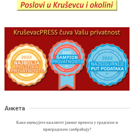
Анкета
Како оцењујете квалитет јавног превоза у градском и
приградском саобраћају?