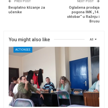
PREV POST
NEXT POST
Besplatno klizanje za
Oglašena prodaja
učenike
pogona IMK „14.
oktobar“ u Ražnju i
Brusu
You might also like
All
ACTIONSEE