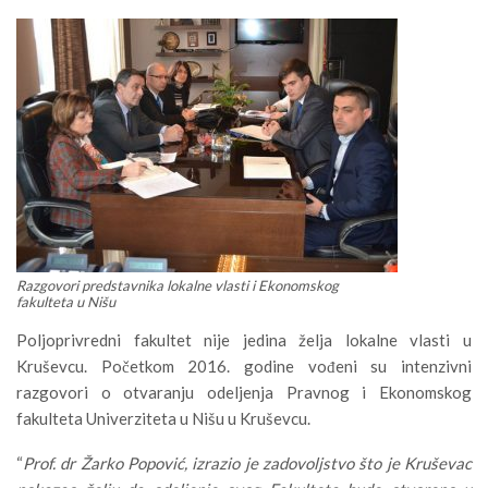
Razgovori predstavnika lokalne vlasti i Ekonomskog
fakulteta u Nišu
Poljoprivredni fakultet nije jedina želja lokalne vlasti u
Kruševcu. Početkom 2016. godine vođeni su intenzivni
razgovori o otvaranju odeljenja Pravnog i Ekonomskog
fakulteta Univerziteta u Nišu u Kruševcu.
“
Prof. dr Žarko Popović, izrazio je zadovoljstvo što je Kruševac