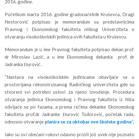
2016. godine.
Početkom marta 2016. godine gradonačelnik Kruševca, Dragi
Nestorović potpisao je memorandum sa predstavnicima
Pravnog i Ekonomskog fakulteta niškog Univerziteta o
otvaranju visokoškolskih jedinica ovih fakulteta u Kruševcu.
Memorandum je u ime Pravnog fakulteta potpisao dekan prof.
dr Miroslav Lazić, a u ime Ekonomskog dekanka prof. dr
Jadranka Đurović.
“Nastava na visokoškolskim jedinicama obavljaće se u
prostorijama rekonstruisanog Radničkog univerziteta gde su
stvoreni svi potrebni uslovi za njeno izvođenje. Procedura
otvaranja jedinica Ekonomskog i Pravnog fakulteta iz Niša
odvijaće se po fazama, a prema rečima dekanke Ekonomskog
fakulteta prof.dr Jadranke Đurović Todorović, početak rada,
odnosno otvaranje
planira se za oktobar ove školske godine
”,
Iako su svi obećani rokovi odavno prošli još uvek nije poznato