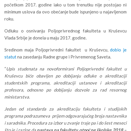
početkom 2017. godine iako u tom trenutku nije postojao ni
minimum uslova da ovo obećanje bude ispunjeno u najavljenom
roku.
Odluku o osnivanju Poljoprivrednog fakulteta u Kruševcu
Vlada Srbije je donela u maju 2017. godine.
Sredinom maja Poljoprivredni fakultet u Kruševcu,
dobio je
statut
na zasedanju Radne grupe i Privremenog Saveta.
“
Upis studenata na novoformirani Poljoprivredni fakultet u
Kruševcu biće obavljen po dobijanju odluke o akreditaciji
studentskih programa, akreditaciji ustanove i akreditaciji
profesora, odnosno po dobijanju dozvole za rad resornog
ministarstva.
Jedan od standarda za akreditaciju fakulteta i studijskih
programa podrazumeva prijem odgovarajućeg broja nastavnika
i saradnika. Procedura za izbor u zvanje traje pa i do šest meseci
što je i razlog da
nastava na fakultetu otpočne školske 2018 –