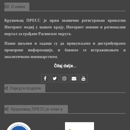
О нама
Крушевац ПРЕСС је први званично регистрован приватни
Интернет медиј у нашем крају, Интернет новине и регионални
портал за грађане Расинског округа.
Наши циљеви и задаци су да прикупљамо и дистрибуирамо
проверене информације, и бавимо се истраживањем и
аналитичким новинарством.
Čitaj dalje...
Лајкуј и подели
Крушевац ПРЕСС је члан у: