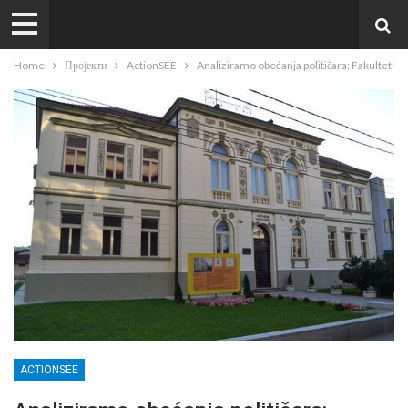
Home
Пројекти
ActionSEE
Analiziramo obećanja političara: Fakulteti
ACTIONSEE