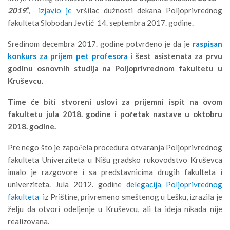
2019
.”,
izjavio je
vršilac dužnosti dekana Poljoprivrednog
fakulteta Slobodan Jevtić 14. septembra 2017. godine.
Sredinom decembra 2017. godine potvrđeno je da je
raspisan
konkurs za prijem pet profesora
i šest asistenata za prvu
godinu osnovnih studija na Poljoprivrednom fakultetu u
Kruševcu.
Time će biti stvoreni uslovi za prijemni ispit na ovom
fakultetu jula 2018. godine i početak nastave u oktobru
2018. godine.
Pre nego što je započela procedura otvaranja Poljoprivrednog
fakulteta Univerziteta u Nišu gradsko rukovodstvo Kruševca
imalo je razgovore i sa predstavnicima drugih fakulteta i
univerziteta. Jula 2012. godine
delegacija Poljoprivrednog
fakulteta
iz Prištine, privremeno smeštenog u Lešku, izrazila je
želju da otvori odeljenje u Kruševcu, ali ta ideja nikada nije
realizovana.