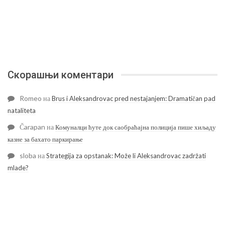
Скорашњи коментари
Romeo
на
Brus i Aleksandrovac pred nestajanjem: Dramatičan pad
nataliteta
Čarapan
на
Комуналци ћуте док саобраћајна полиција пише хиљаду
казне за бахато паркирање
sloba
на
Strategija za opstanak: Može li Aleksandrovac zadržati
mlade?