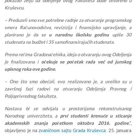
pokazao želju da odeljenje ovog Fakulteta bude otvoreno u
Kruševcu.
– Preduzeli smo sve potrebne radnje za otvaranje programskog
smera Računovodstvo, revizizija i finansijsko upravljanje, a
planirano je da se
u narednu školsku godinu
upiše 30
studenata na budžet i 35 samofinansirajućih studenata.
Prema rečima Gradonačelnika, ideja o otvaranju ovog Odeljenja
je finalizovana i
očekuje se početak rada već od junskog
upisnog roka ove godine.
– Ono što smo obećali, evo realizovano je, a uveliko su u
završnoj fazi radovi na otvaranju Odeljenja Pravnog i
Poljoprivrednog fakulteta.
Nastava bi se odvijala u prostorijama rekonstruisanog
Narodnog univerziteta, a
prvi studenti krenuće u sticanje
akademskih znanja početkom oktobra 2016. godine
.
”,
objavljeno je na
zvaničnom sajtu Grada Kruševca
25. januara