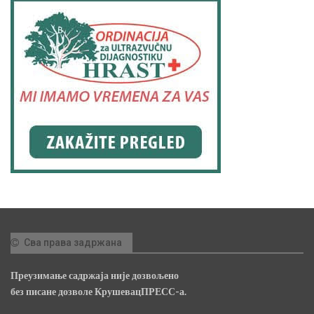
Сва права задржана
Преузимање садржаја није дозвољено
без писане дозволе КрушевацПРЕСС-а.