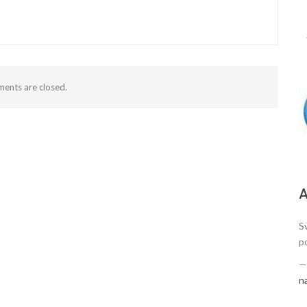
ents are closed.
А
S
po
n