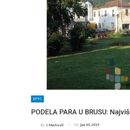
БРУС
PODELA PARA U BRUSU: Najviše 
On
јан 30, 2019
By
J. Marković