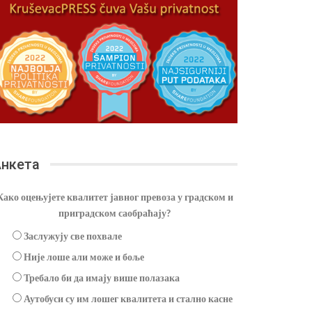
нкета
Како оцењујете квалитет јавног превоза у градском и
приградском саобраћају?
Заслужују све похвале
Није лоше али може и боље
Требало би да имају више полазака
Аутобуси су им лошег квалитета и стално касне