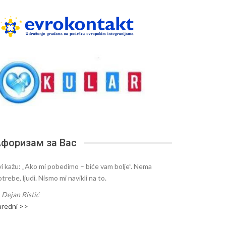
форизам за Вас
vi kažu: „Ako mi pobedimo – biće vam bolje”. Nema
trebe, ljudi. Nismo mi navikli na to.
—
Dejan Ristić
aredni >>