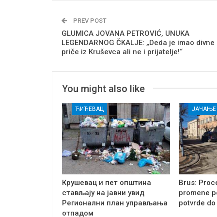
PREV POST
GLUMICA JOVANA PETROVIĆ, UNUKA
LEGENDARNOG ČKALJE: „Deda je imao divne
priče iz Kruševca ali ne i prijatelje!“
You might also like
ЋИЋЕВАЦ
Крушевац и пет општина
Brus: Proc
стављају на јавни увид
promene p
Регионални план управљања
potvrde do
отпадом