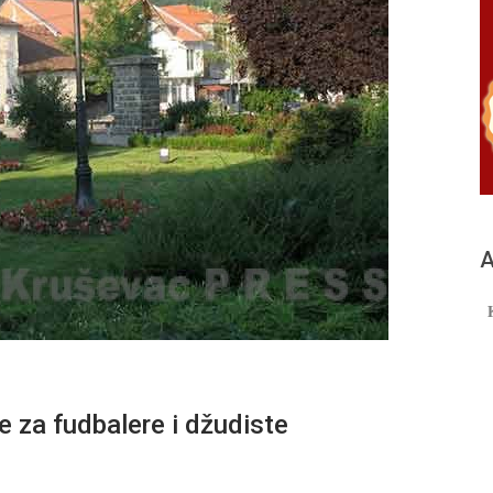
А
za fudbalere i džudiste