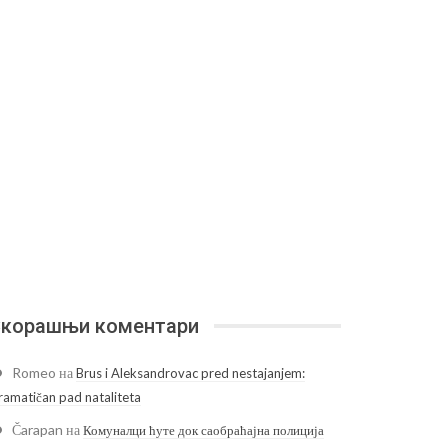
корашњи коментари
Romeo
на
Brus i Aleksandrovac pred nestajanjem:
ramatičan pad nataliteta
Čarapan
на
Комуналци ћуте док саобраћајна полиција