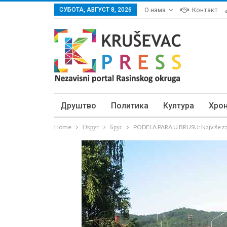
СУБОТА, АВГУСТ 8, 2026
О нама
Контакт
Друштво
Политика
Култура
Хро
Home
Округ
Брус
PODELA PARA U BRUSU: Najviše za 