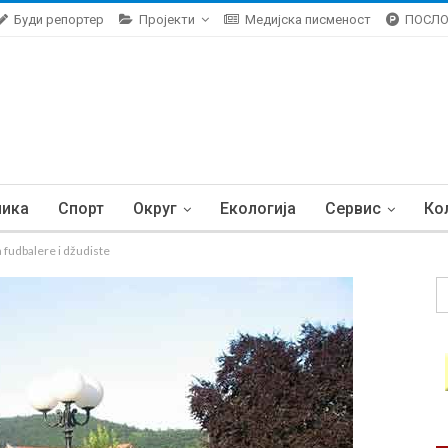
Буди репортер
Пројекти
Медијска писменост
ПОСЛ
ника
Спорт
Округ
Екологија
Сервис
Ко
fudbalere i džudiste