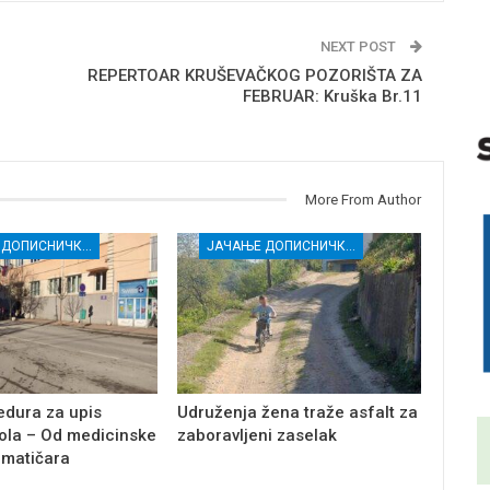
NEXT POST
REPERTOAR KRUŠEVAČKOG POZORIŠTA ZA
FEBRUAR: Kruška Br.11
More From Author
ЈАЧАЊЕ ДОПИСНИЧКЕ МРЕЖЕ НЕЗАВИСНИХ МЕДИЈА У РАСИНСКОМ ОКРУГУ
ЈАЧАЊЕ ДОПИСНИЧКЕ МРЕЖЕ НЕЗАВИСНИХ МЕДИЈА У РАСИНСКОМ ОКРУГУ
edura za upis
Udruženja žena traže asfalt za
ola – Od medicinske
zaboravljeni zaselak
 matičara