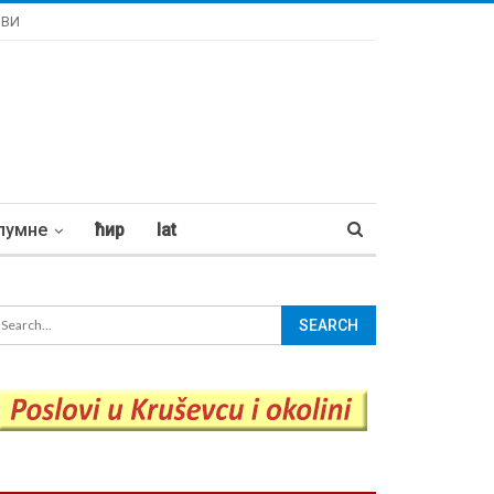
ОВИ
лумне
ћир
lat