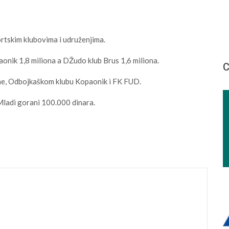
ortskim klubovima i udruženjima.
onik 1,8 miliona a DŽudo klub Brus 1,6 miliona.
С
ne, Odbojkaškom klubu Kopaonik i FK FUD.
Mladi gorani 100.000 dinara.