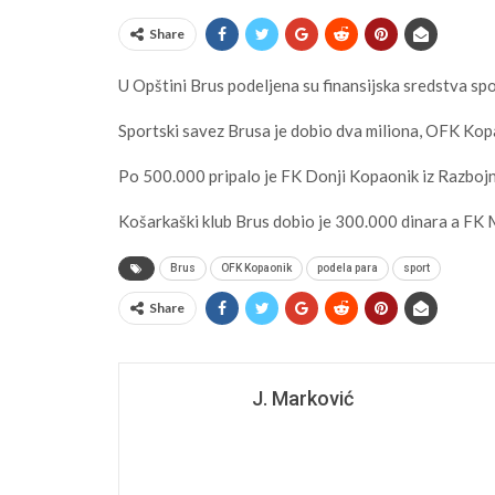
Share
U Opštini Brus podeljena su finansijska sredstva sp
Sportski savez Brusa je dobio dva miliona, OFK Kopa
Po 500.000 pripalo je FK Donji Kopaonik iz Razboj
Košarkaški klub Brus dobio je 300.000 dinara a FK 
Brus
OFK Kopaonik
podela para
sport
Share
J. Marković