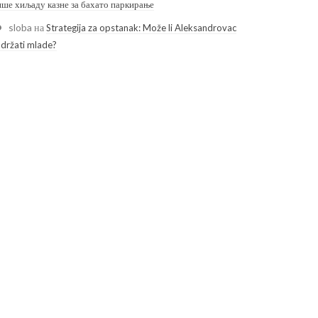
ише хиљаду казне за бахато паркирање
sloba
на
Strategija za opstanak: Može li Aleksandrovac
adržati mlade?