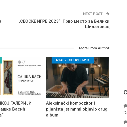
NEXT POST
a
„СЕОСКЕ ИГРЕ 2023“: Прво место за Велики
Шиљеговац
More From Author
А
ЈАЧАЊЕ ДОПИСНИЧКЕ МРЕЖЕ НЕЗАВИСНИХ МЕДИЈА У РАСИНСКОМ ОКРУГУ
С
ЧКОЈ ГАЛЕРИЈИ:
Aleksinački kompozitor i
Сашке Васић
pijanista jst mnml objavio drugi
D
а“
album