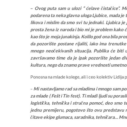
–
Ovog puta sam u ulozi “ ćelave čistačice”. Me
podarena ta neka glavna uloga Ljubice, mada je 
likova i mislim da smo svi tu jednaki. Ljubica je
prosta žena iz naroda i bio mi je problem kako ć
kao što je moja junakinja. Kolilo god ona bila pros
da pozorište postane rijaliti, iako ima trenutke 
mnogo neočekivanih situacija. Publika će biti u
završavamo time da je ipak pozorište jedan div
kultura, nego da znamo prave vrednosti umetnos
Ponosna na mlade kolege, ali i ceo kolektiv Lidija 
–
Mi nastavljamo rad sa mladima i mnogo sam ponos
za mlade ( Fešt i Tin fest). Ti mladi ljudi su poras
logistička, tehnička i stručna pomoć, deo smo 
jednu premijeru, pogotovo što ovu predstavu r
čitave ekipe glumaca, saradnika, tehničara… Mnogo