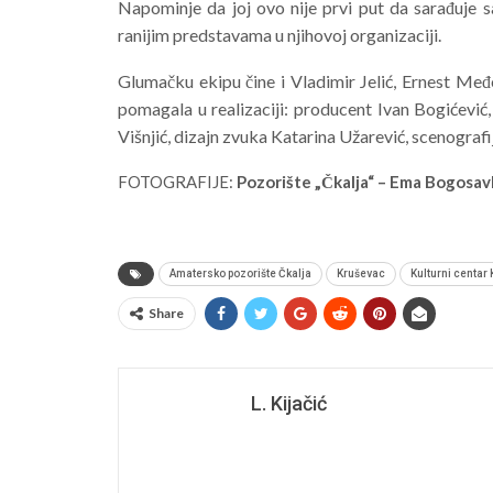
Napominje da joj ovo nije prvi put da sarađuje sa
ranijim predstavama u njihovoj organizaciji.
Glumačku ekipu čine i Vladimir Jelić, Ernest Međ
pomagala u realizaciji: producent Ivan Bogićević
Višnjić, dizajn zvuka Katarina Užarević, scenograf
FOTOGRAFIJE:
Pozorište „Čkalja“ – Ema Bogosavl
Amatersko pozorište Čkalja
Kruševac
Kulturni centar
Share
L. Kijačić