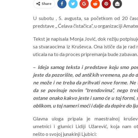
Share
U subotu , 5. avgusta, sa početkom od 20 čas
predstave ,, Ćelava čistačica”, u organizaciji Amate
Tekst je napisala Monja Jović, dok režiju potpisuj
sa stvaraocima iz Kruševca. Ona ističe da je rad n
uticala na to da proces pripremanja bude zabavan. 
–
Ideja samog teksta i predstave koju smo post
jeste da pozorište, od antičkih vremena, pa do 
ne može i ne treba da prihvati nove forme. Ne 
da se povinuje novim “trendovima”, nego tre
ostane onako kakvo jeste i samo će u toj formi, 
oblikom, u toj nameri moći i dalje da dopire do lju
Glavna uloga pripala je maestralnoj krušev
umetnici i glumici Lidiji Užarević, koja nam ot
nešto o svojoj junakinji Ljubici: