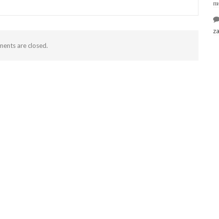
п
z
ents are closed.