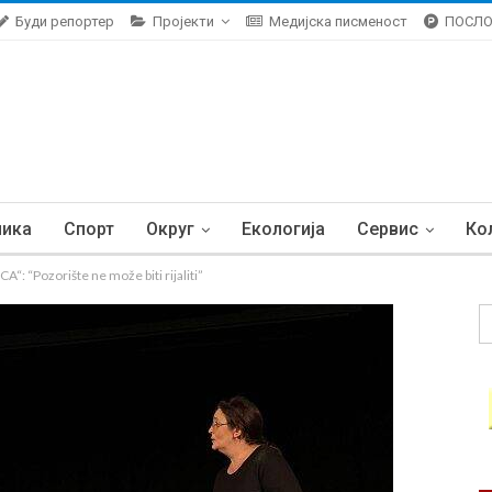
Буди репортер
Пројекти
Медијска писменост
ПОСЛ
ника
Спорт
Округ
Екологија
Сервис
Ко
 “Pozorište ne može biti rijaliti”