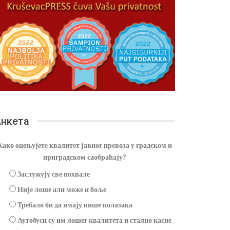
нкета
Како оцењујете квалитет јавног превоза у градском и
приградском саобраћају?
Заслужују све похвале
Није лоше али може и боље
Требало би да имају више полазака
Аутобуси су им лошег квалитета и стално касне