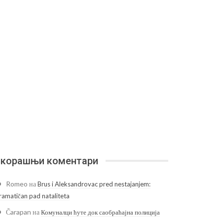
корашњи коментари
Romeo
на
Brus i Aleksandrovac pred nestajanjem:
ramatičan pad nataliteta
Čarapan
на
Комуналци ћуте док саобраћајна полиција