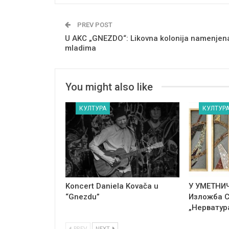
PREV POST
U AKC „GNEZDO“: Likovna kolonija namenjen
mladima
You might also like
КУЛТУРА
КУЛТУР
Koncert Daniela Kovača u
У УМЕТНИ
“Gnezdu”
Изложба 
„Нерватур
PREV
NEXT