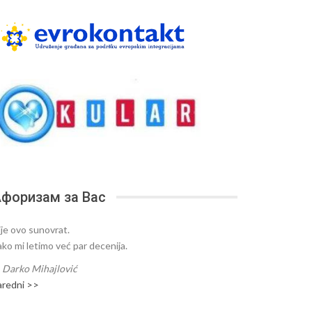
форизам за Вас
ije ovo sunovrat.
ako mi letimo već par decenija.
—
Darko Mihajlović
aredni >>