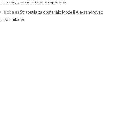
ише хиљаду казне за бахато паркирање
sloba
на
Strategija za opstanak: Može li Aleksandrovac
adržati mlade?