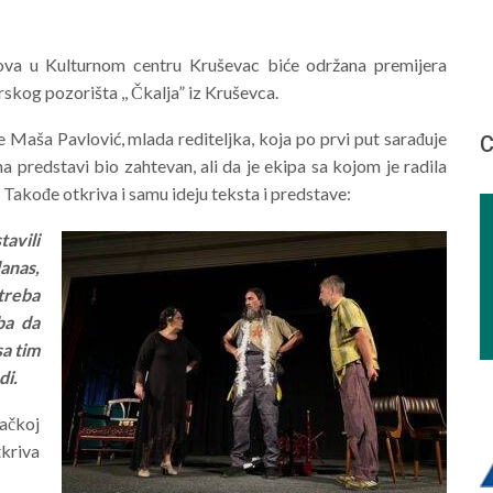
ova u Kulturnom centru Kruševac biće održana premijera
rskog pozorišta ,, Čkalja” iz Kruševca.
e Maša Pavlović, mlada rediteljka, koja po prvi put sarađuje
С
a predstavi bio zahtevan, ali da je ekipa sa kojom je radila
Takođe otkriva i samu ideju teksta i predstave:
avili
danas,
treba
ba da
sa tim
di.
ačkoj
kriva