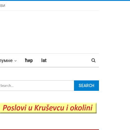
ОВИ
лумне
ћир
lat