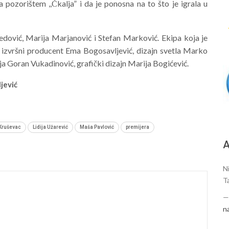
 pozorištem ,,Čkalja” i da je ponosna na to što je igrala u
edović, Marija Marjanović i Stefan Marković. Ekipa koja je
, izvršni producent Ema Bogosavljević, dizajn svetla Marko
ija Goran Vukadinović, grafički dizajn Marija Bogićević.
jević
 Kruševac
Lidija Užarević
Maša Pavlović
premijera
А
N
T
n