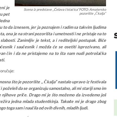
ni je
Scena iz predstave „Ćelava čistačica“FOTO: Amatersko
pozorište „Čkalja“
tu pet
 jedna
u to da iznesem, jer ja poznajem i radim sa takvim ljudima
ta, ona je na strani pozorišta i umetnosti i ne pristaje na to
slabosti. Zanimljiv je tekst, a i rediteljski postupak. Biće
česnik i saučesnik i možda će se osetiti isprozivano, ali
an čin i da ne pristajemo na to šta nam nudi potrošačka
ti.
poručuje:
na što je pozorište ,, Čkalja” nastalo upravo iz festivala
li i poželeli da se organizuju samostalno, ali mi stariji smo im
te njihove priče. Drago mi je što možemo da izvedemo još
ežira jedna mlada studentkinja. Takođe mi je drago zbog
 toga sam i naučila od ovih divnih, mladih ljudi.