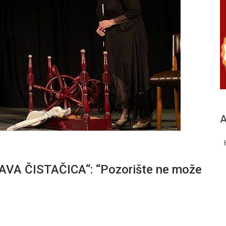
А
A ČISTAČICA“: “Pozorište ne može