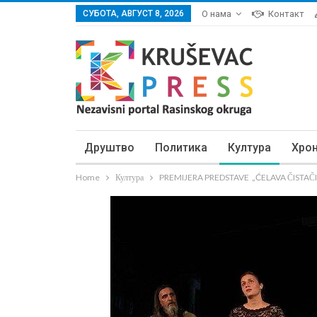
СУБОТА, АВГУСТ 8, 2026
О нама
Контакт
Друштво
Политика
Култура
Хро
Home
Култура
PREMIJERA PREDSTAVE „ĆELAVA ČISTAČICA“: