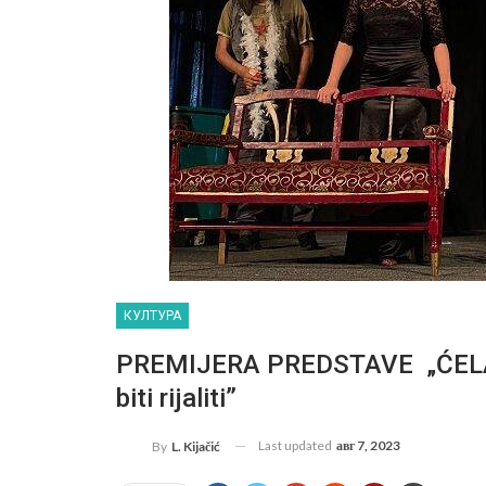
КУЛТУРА
PREMIJERA PREDSTAVE „ĆELAV
biti rijaliti”
Last updated
авг 7, 2023
By
L. Kijačić