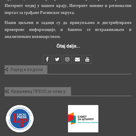
Интернет медиј у нашем крају, Интернет новине и регионални
портал за грађане Расинског округа.
Наши циљеви и задаци су да прикупљамо и дистрибуирамо
проверене информације, и бавимо се истраживањем и
аналитичким новинарством.
Čitaj dalje...
Лајкуј и подели
Крушевац ПРЕСС је члан у: