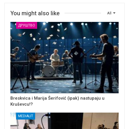
You might also like
All
ДРУШТВО
Breskvica i Marija Šerifović (ipak) nastupaju u
Kruševcu!?
MEDIALIT