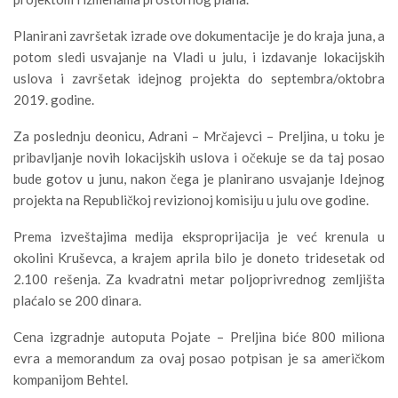
Planirani završetak izrade ove dokumentacije je do kraja juna, a
potom sledi usvajanje na Vladi u julu, i izdavanje lokacijskih
uslova i završetak idejnog projekta do septembra/oktobra
2019. godine.
Za poslednju deonicu, Adrani – Mrčajevci – Preljina, u toku je
pribavljanje novih lokacijskih uslova i očekuje se da taj posao
bude gotov u junu, nakon čega je planirano usvajanje Idejnog
projekta na Republičkoj revizionoj komisiju u julu ove godine.
Prema izveštajima medija eksproprijacija je već krenula u
okolini Kruševca, a krajem aprila bilo je doneto tridesetak od
2.100 rešenja. Za kvadratni metar poljoprivrednog zemljišta
plaćalo se 200 dinara.
Cena izgradnje autoputa Pojate – Preljina biće 800 miliona
evra a memorandum za ovaj posao potpisan je sa američkom
kompanijom Behtel.