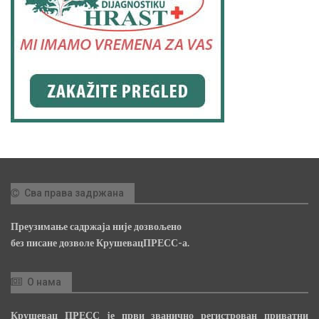
Сва права задржана
Преузимање садржаја није дозвољено
без писане дозволе КрушевацПРЕСС-а.
О нама
Крушевац ПРЕСС је први званично регистрован приватни