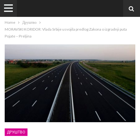
Home
Друштво
MORAVSKI KORIDOR: Vlada Srbije usvojila predlog Zakona o izgradnji puta
Pojate – Preljina
ДРУШТВО