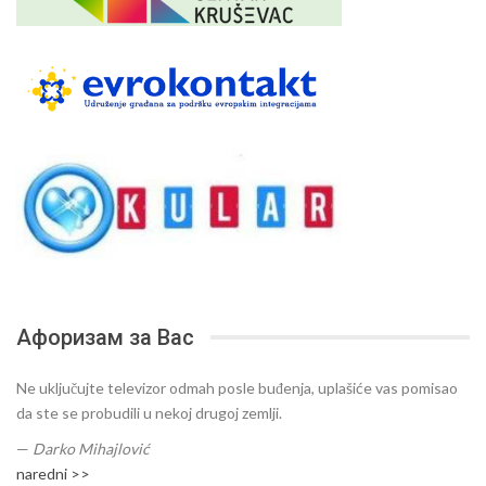
Афоризам за Вас
Ne uključujte televizor odmah posle buđenja, uplašiće vas pomisao
da ste se probudili u nekoj drugoj zemlji.
—
Darko Mihajlović
naredni >>