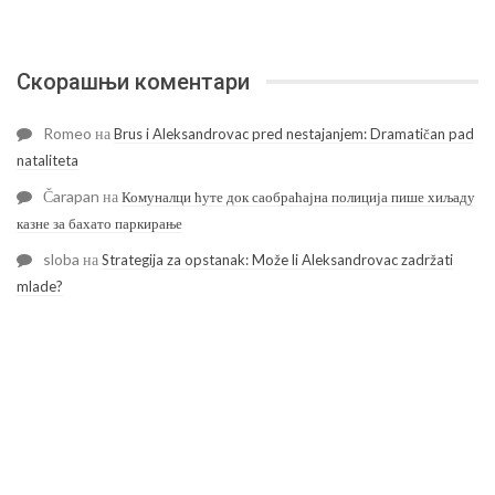
Скорашњи коментари
Romeo
на
Brus i Aleksandrovac pred nestajanjem: Dramatičan pad
nataliteta
Čarapan
на
Комуналци ћуте док саобраћајна полиција пише хиљаду
казне за бахато паркирање
sloba
на
Strategija za opstanak: Može li Aleksandrovac zadržati
mlade?