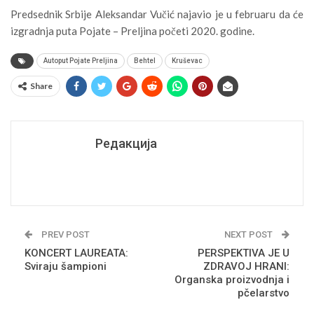
Predsednik Srbije Aleksandar Vučić najavio je u februaru da će
izgradnja puta Pojate – Preljina početi 2020. godine.
Autoput Pojate Preljina
Behtel
Kruševac
Share
Редакција
PREV POST
NEXT POST
KONCERT LAUREATA:
PERSPEKTIVA JE U
Sviraju šampioni
ZDRAVOJ HRANI:
Organska proizvodnja i
pčelarstvo