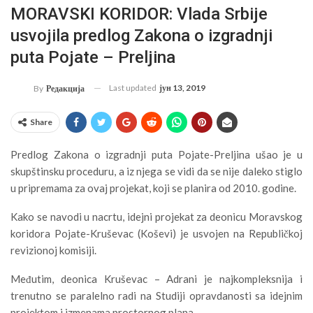
MORAVSKI KORIDOR: Vlada Srbije
usvojila predlog Zakona o izgradnji
puta Pojate – Preljina
Last updated
јун 13, 2019
By
Редакција
Share
Predlog Zakona o izgradnji puta Pojate-Preljina ušao je u
skupštinsku proceduru, a iz njega se vidi da se nije daleko stiglo
u pripremama za ovaj projekat, koji se planira od 2010. godine.
Kako se navodi u nacrtu, idejni projekat za deonicu Moravskog
koridora Pojate-Kruševac (Koševi) je usvojen na Republičkoj
revizionoj komisiji.
Međutim, deonica Kruševac – Adrani je najkompleksnija i
trenutno se paralelno radi na Studiji opravdanosti sa idejnim
projektom i izmenama prostornog plana.