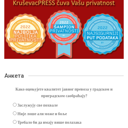
Анкета
Како оцењујете квалитет јавног превоза у градском и
приградском саобраћају?
Заслужују све похвале
Није лоше али може и боље
Требало би да имају више полазака