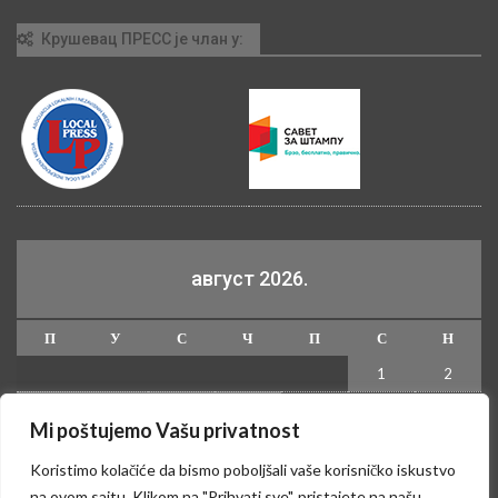
Крушевац ПРЕСС је члан у:
август 2026.
П
У
С
Ч
П
С
Н
1
2
3
4
5
6
7
8
9
Mi poštujemo Vašu privatnost
10
11
12
13
14
15
16
Koristimo kolačiće da bismo poboljšali vaše korisničko iskustvo
17
18
19
20
21
22
23
na ovom sajtu. Klikom na "Prihvati sve", pristajete na našu