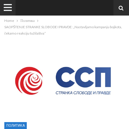
Home
Политика
SAOPŠTENJE STRANKE SLOBODE I PRAVDE: „Nastavljamo kampanju bojkota,
čekamo reakciju tužilaštva“
ПОЛИТИКА