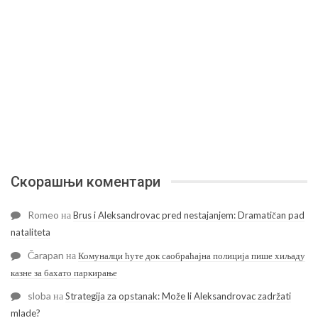
Скорашњи коментари
Romeo
на
Brus i Aleksandrovac pred nestajanjem: Dramatičan pad
nataliteta
Čarapan
на
Комуналци ћуте док саобраћајна полиција пише хиљаду
казне за бахато паркирање
sloba
на
Strategija za opstanak: Može li Aleksandrovac zadržati
mlade?