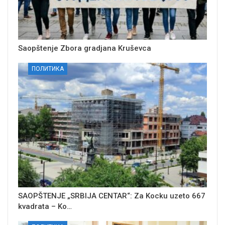
Saopštenje Zbora gradjana Kruševca
ПОЛИТИКА
SAOPŠTENJE „SRBIJA CENTAR“: Za Kocku uzeto 667
kvadrata – Ko…