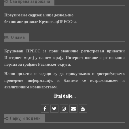
Сва права задржана
Преузимање садржаја није дозвољено
без писане дозволе КрушевацПРЕСС-а.
О нама
Крушевац ПРЕСС је први званично регистрован приватни
Интернет медиј у нашем крају, Интернет новине и регионални
портал за грађане Расинског округа.
Наши циљеви и задаци су да прикупљамо и дистрибуирамо
проверене информације, и бавимо се истраживањем и
аналитичким новинарством.
Čitaj dalje...
Лајкуј и подели