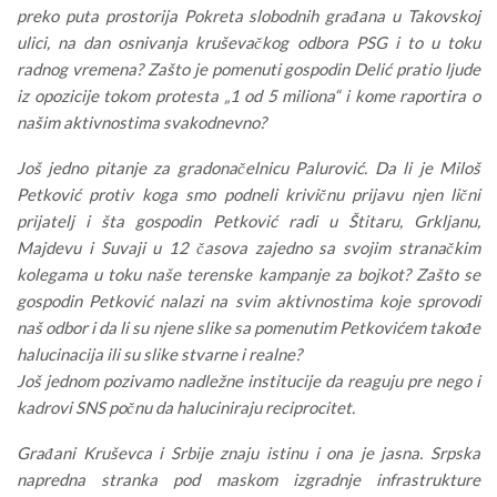
preko puta prostorija Pokreta slobodnih građana u Takovskoj
ulici, na dan osnivanja kruševačkog odbora PSG i to u toku
radnog vremena? Zašto je pomenuti gospodin Delić pratio ljude
iz opozicije tokom protesta „1 od 5 miliona“ i kome raportira o
našim aktivnostima svakodnevno?
Još jedno pitanje za gradonačelnicu Palurović. Da li je Miloš
Petković protiv koga smo podneli krivičnu prijavu njen lični
prijatelj i šta gospodin Petković radi u Štitaru, Grkljanu,
Majdevu i Suvaji u 12 časova zajedno sa svojim stranačkim
kolegama u toku naše terenske kampanje za bojkot? Zašto se
gospodin Petković nalazi na svim aktivnostima koje sprovodi
naš odbor i da li su njene slike sa pomenutim Petkovićem takođe
halucinacija ili su slike stvarne i realne?
Još jednom pozivamo nadležne institucije da reaguju pre nego i
kadrovi SNS počnu da haluciniraju reciprocitet.
Građani Kruševca i Srbije znaju istinu i ona je jasna. Srpska
napredna stranka pod maskom izgradnje infrastrukture