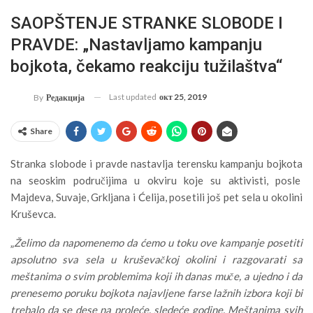
SAOPŠTENJE STRANKE SLOBODE I
PRAVDE: „Nastavljamo kampanju
bojkota, čekamo reakciju tužilaštva“
Last updated
окт 25, 2019
By
Редакција
Share
Stranka slobode i pravde nastavlja terensku kampanju bojkota
na seoskim područijima u okviru koje su aktivisti, posle
Majdeva, Suvaje, Grkljana i Ćelija, posetili još pet sela u okolini
Kruševca.
„
Želimo da napomenemo da ćemo u toku ove kampanje posetiti
apsolutno sva sela u kruševačkoj okolini i razgovarati sa
meštanima o svim problemima koji ih danas muče, a ujedno i da
prenesemo poruku bojkota najavljene farse lažnih izbora koji bi
trebalo da se dese na proleće, sledeće godine. Meštanima svih