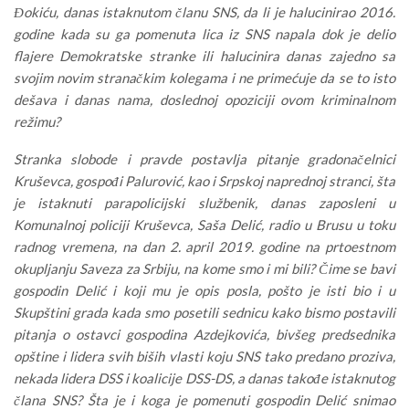
Đokiću, danas istaknutom članu SNS, da li je halucinirao 2016.
godine kada su ga pomenuta lica iz SNS napala dok je delio
flajere Demokratske stranke ili halucinira danas zajedno sa
svojim novim stranačkim kolegama i ne primećuje da se to isto
dešava i danas nama, doslednoj opoziciji ovom kriminalnom
režimu?
Stranka slobode i pravde postavlja pitanje gradonačelnici
Kruševca, gospođi Palurović, kao i Srpskoj naprednoj stranci, šta
je istaknuti parapolicijski službenik, danas zaposleni u
Komunalnoj policiji Kruševca, Saša Delić, radio u Brusu u toku
radnog vremena, na dan 2. april 2019. godine na prtoestnom
okupljanju Saveza za Srbiju, na kome smo i mi bili? Čime se bavi
gospodin Delić i koji mu je opis posla, pošto je isti bio i u
Skupštini grada kada smo posetili sednicu kako bismo postavili
pitanja o ostavci gospodina Azdejkovića, bivšeg predsednika
opštine i lidera svih biših vlasti koju SNS tako predano proziva,
nekada lidera DSS i koalicije DSS-DS, a danas takođe istaknutog
člana SNS? Šta je i koga je pomenuti gospodin Delić snimao