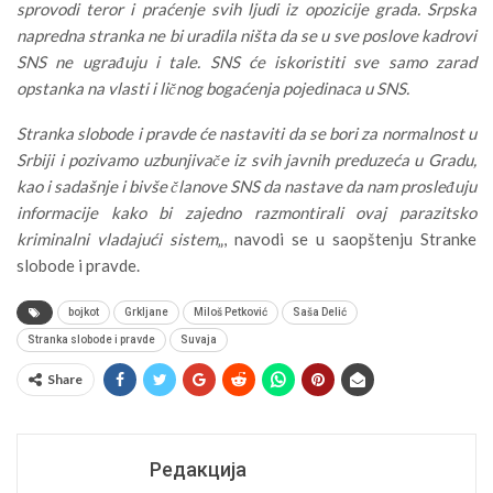
sprovodi teror i praćenje svih ljudi iz opozicije grada. Srpska
napredna stranka ne bi uradila ništa da se u sve poslove kadrovi
SNS ne ugrađuju i tale. SNS će iskoristiti sve samo zarad
opstanka na vlasti i ličnog bogaćenja pojedinaca u SNS.
Stranka slobode i pravde će nastaviti da se bori za normalnost u
Srbiji i pozivamo uzbunjivače iz svih javnih preduzeća u Gradu,
kao i sadašnje i bivše članove SNS da nastave da nam prosleđuju
informacije kako bi zajedno razmontirali ovaj parazitsko
kriminalni vladajući sistem
„, navodi se u saopštenju Stranke
slobode i pravde.
bojkot
Grkljane
Miloš Petković
Saša Delić
Stranka slobode i pravde
Suvaja
Share
Редакција