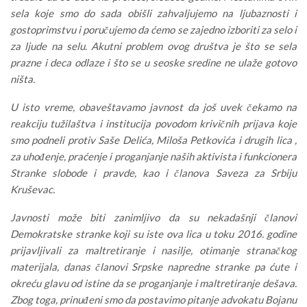
sela koje smo do sada obišli zahvaljujemo na ljubaznosti i
gostoprimstvu i poručujemo da ćemo se zajedno izboriti za selo i
za ljude na selu. Akutni problem ovog društva je što se sela
prazne i deca odlaze i što se u seoske sredine ne ulaže gotovo
ništa.
U isto vreme, obaveštavamo javnost da još uvek čekamo na
reakciju tužilaštva i institucija povodom krivičnih prijava koje
smo podneli protiv Saše Delića, Miloša Petkovića i drugih lica ,
za uhođenje, praćenje i proganjanje naših aktivista i funkcionera
Stranke slobode i pravde, kao i članova Saveza za Srbiju
Kruševac.
Javnosti može biti zanimljivo da su nekadašnji članovi
Demokratske stranke koji su iste ova lica u toku 2016. godine
prijavljivali za maltretiranje i nasilje, otimanje stranačkog
materijala, danas članovi Srpske napredne stranke pa ćute i
okreću glavu od istine da se proganjanje i maltretiranje dešava.
Zbog toga, prinuđeni smo da postavimo pitanje advokatu Bojanu