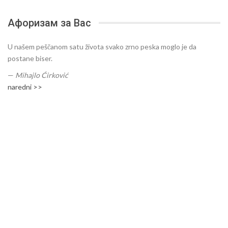
Афоризам за Вас
U našem peščanom satu života svako zrno peska moglo je da
postane biser.
—
Mihajlo Ćirković
naredni >>