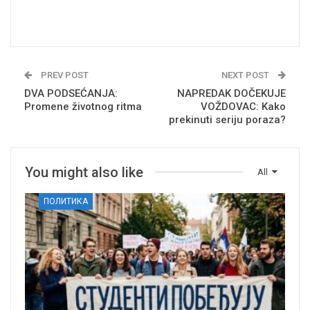
PREV POST
NEXT POST
DVA PODSEĆANJA:
NAPREDAK DOČEKUJE
Promene životnog ritma
VOŽDOVAC: Kako
prekinuti seriju poraza?
You might also like
All
ПОЛИТИКА