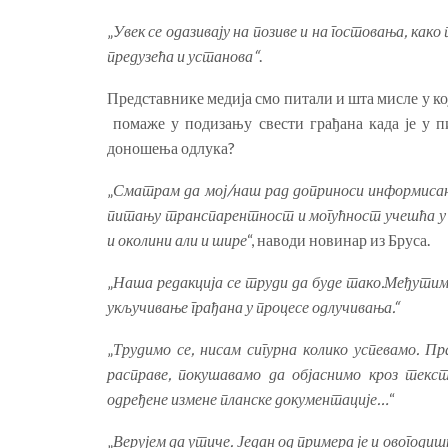
„
Увек се одазивају на позиве и на гостовања, как
предузећа и установа“
.
Представнике медија смо питали и шта мисле у ко
помаже у подизању свести грађана када је у 
доношења одлука?
„
Сматрам да мој/наш рад доприноси информисано
питању транспарентност и могућност учешћа у 
и околини али и шире
“, наводи новинар из Бруса.
„
Наша редакција се труди да буде тако.Међутим,
укључивање грађана у процесе одлучивања.“
„
Трудимо се, нисам сигурна колико успевамо. Пра
расправе, покушавамо да објаснимо кроз текс
одређене измене планске документације…
“
„
Верујем да утиче. Један од примера је и овогодишњ