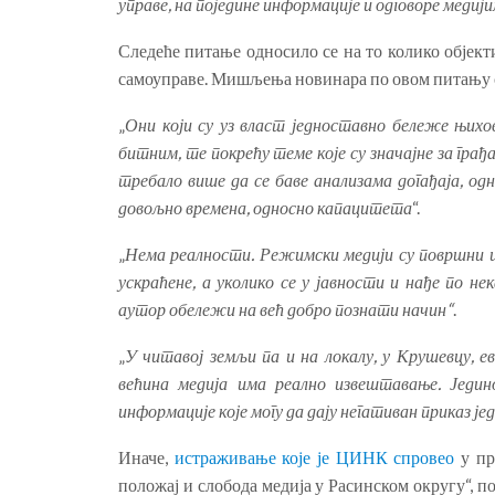
управе, на поједине информације и одговоре меди
Следеће питање односило се на то колико објект
самоуправе. Мишљења новинара по овом питању 
„
Они који су уз власт једноставно бележе њих
битним, те покрећу теме које су значајне за грађ
требало више да се баве анализама догађаја, одн
довољно времена, односно капацитета
“.
„
Нема реалности. Режимски медији су површни и
ускраћене, а уколико се у јавности и нађе по н
аутор обележи на већ добро познати начин“
.
„
У читавој земљи па и на локалу, у Крушевцу, е
већина медија има реално извештавање. Јед
информације које могу да дају негативан приказ јед
Иначе,
истраживање које је ЦИНК спровео
у пр
положај и слобода медија у Расинском округу“, п