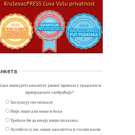
нкета
Како оцењујете квалитет јавног превоза у градском и
приградском саобраћају?
Заслужују све похвале
Није лоше али може и боље
Требало би да имају више полазака
Аутобуси су им лошег квалитета и стално касне