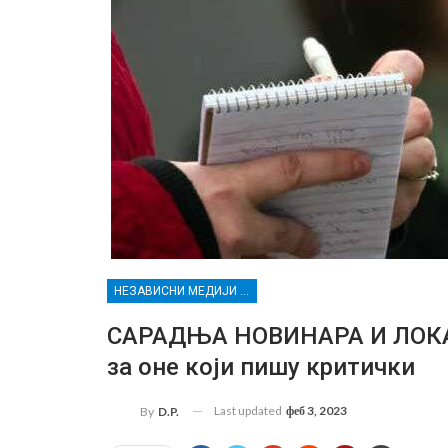
НЕЗАВИСНИ МЕДИЈИ ЗА СЛОБОДАН ПРОТОК ИНФОРМАЦИЈА У РАСИНСКОМ ОКРУГУ
САРАДЊА НОВИНАРА И ЛОКАЛ
за оне који пишу критички
Last updated
феб 3, 2023
By
D.P.