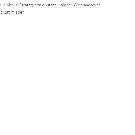
sloba
на
Strategija za opstanak: Može li Aleksandrovac
adržati mlade?