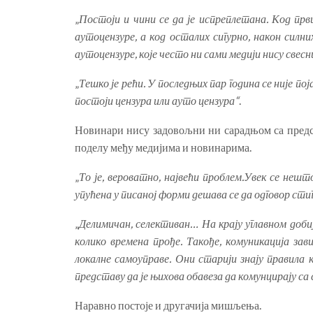
„
Постоји и чини се да је испреплетана. Код прв
аутоцензуре, а код осталих сигурно, након силн
аутоцензуре, које често ни сами медији нису свесн
„
Тешко је рећи. У последњих пар година се није по
постоји цензура или ауто цензура“
.
Новинари нису задовољни ни сарадњом са пред
поделу међу медијима и новинарима.
„
То је, вероватно, највећи проблем.Увек се нешт
упућена у писаној форми дешава се да одговор сти
„
Делимичан, селективан… На крају углавном доби
колико времена прође. Такође, комуникација зав
локалне самоуправе. Они старији знају правила к
представу да је њихова обавеза да комунцирају са
Наравно постоје и другачија мишљења.