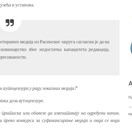
зећа и установа.
етираних медија из Расинског округа сагласни је да на
новинарство због недостатка капацитета редакција,
ересованости.
А
 и аутоцензура у раду локалних медија?
“
N
елика доза аутоцензуре.
у притиска или обавезе да извештавају на одређени начин.
n
зи преко конкурса за суфинансирање медија и онда се води