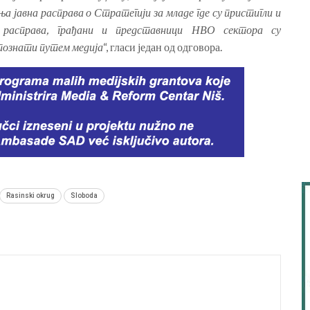
ња јавна расправа о Стратегији за младе где су пристигли и
х расправа, грађани и представници НВО сектора су
упознати путем медија
“, гласи један од одговора.
Rasinski okrug
Sloboda