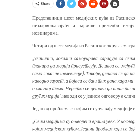
Share
Представници шест медијских кућа из Расинско
незадовољавајућу а највише примедби имај
новинарима.
Четири од шест медија из Расинског округа сматра
„
Званично, локална самоуправа сарађује са свим 
планира да медији присуствују. Дешава се, међут
само локалне телевизије). Такође, дешава се да н
наводно заузет, а појави се баш тих дана када м
о сличној теми. Неретко се дешава да наше писањ
других медија
“, наводи се у једном одговору а сли
Један од проблема са којим се суочавају медији је 
„
Свим медијима су отворена врата увек. У последњ
којом медијском кућом. Једини проблем који се п