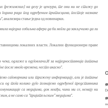
их (режимских) на делу је цензура, те они ни не стижу до
их година рада под одређеним притисцима, постоје назнаке
и
“, анализира стање једна од новинарки.
јавила ниједна озбиљна афера да би могли да закључимо да ли
ставницима локалних власти. Локални функционери праве
о чека, одлаже и одуговлачи.И за најједноставнија питања
гне после много времена, често икасно
“.
С
јемо саговорника или тражену информацију, али је питање
иси од тога колико дуго познајемо одређеног представника
омуникације са медијима, док млађи, чини ми се, немају ни
D
 свим, а не само са “пријатељским” медијима
“.
п