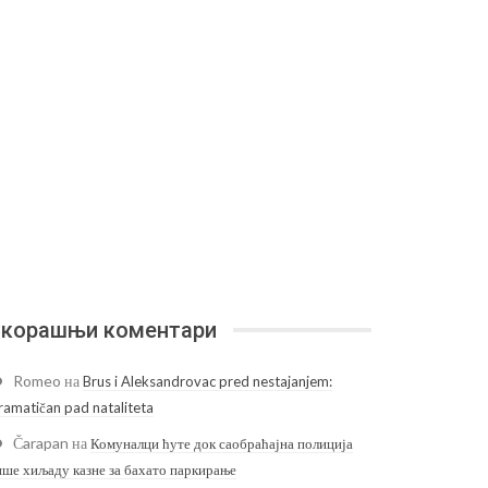
корашњи коментари
Romeo
на
Brus i Aleksandrovac pred nestajanjem:
ramatičan pad nataliteta
Čarapan
на
Комуналци ћуте док саобраћајна полиција
ише хиљаду казне за бахато паркирање