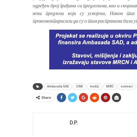
одређен број грађана са предлозима, као и скораш
неки предлози који су усвојени, Након ти
прокоментарисали да су о тим расправама били 
Ambasada SAD
CINK
mediji
MIRC
novinari
Share
D.P.