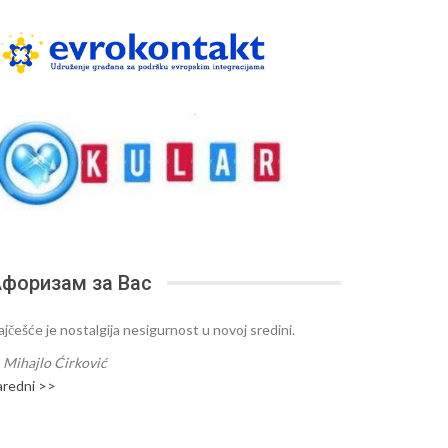
форизам за Вас
ajčešće je nostalgija nesigurnost u novoj sredini.
—
Mihajlo Ćirković
aredni >>