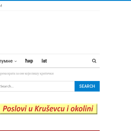
И
лумне
ћир
lat
рата за оне који пишу критички