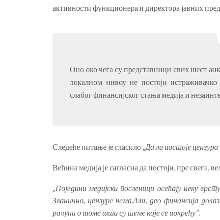
активности функционера и директора јавних преду
Оно око чега су представници свих шест анк
локалном нивоу не постоји истраживачко 
слабог финансијског стања медија и незаинт
Следеће питање је гласило „
Да ли постоје цензура
Већина медија је сагласна да постоји, пре свега, в
„
Поједини медијски посленици осећају неку врст
Званично, цензуре нема.Али, део финансија дола
рачуна о томе шта су теме које се покрећу“
.