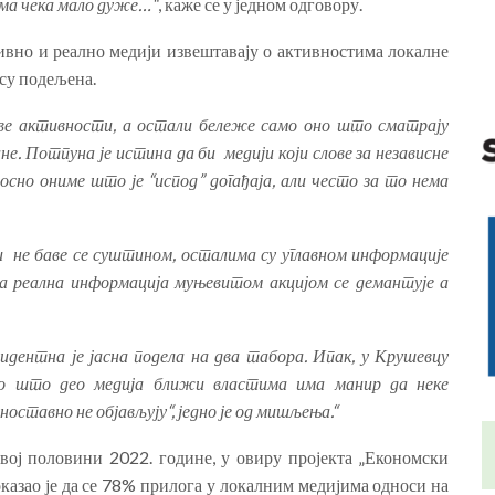
јима чека мало дуже…“
, каже се у једном одговору.
ивно и реално медији извештавају о активностима локалне
су подељена.
ове активности, а остали бележе само оно што сматрају
ане. Потпуна је истина да би медији који слове за независне
осно ониме што је “испод” догађаја, али често за то нема
 не баве се суштином, осталима су углавном информације
ека реална информација муњевитом акцијом се демантује а
видентна је јасна подела на два табора. Ипак, у Крушевцу
ино што део медија ближи властима има манир да неке
ноставно не објављују“, једно је од мишљења.“
вој половини 2022. године, у овиру пројекта „Економски
оказао је да се 78% прилога у локалним медијима односи на