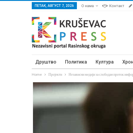
ПЕТАК, АВГУСТ 7, 2026
О нама
Контакт
Друштво
Политика
Култура
Хро
Home
Пројекти
Независни медији за слободан проток инфо