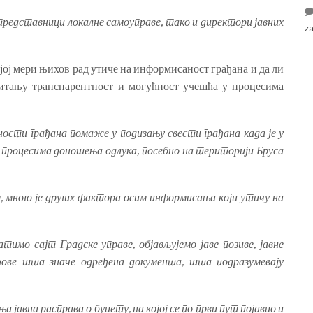
о представници локалне самоуправе, тако и директори јавних
z
јој мери њихов рад утиче на информисаност грађана и да ли
питању транспарентност и могућност учешћа у процесима
сти грађана помаже у подизању свести грађана када је у
процесима доношења одлука, посебно на територији Бруса
 много је других фактора осим информисања који утичу на
тимо сајт Градске управе, објављујемо јаве позиве, јавне
тове шта значе одређена документа, шта подразумевају
а јавна расправа о буџету, на којој се по први пут појавио и