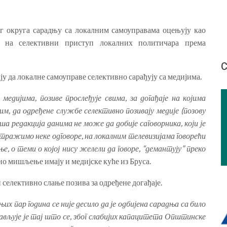
г округа сарадњу са локалним самоуправама оцењују као
у на селективни приступ локалних политичара према
С
ју да локалне самоуправе селективно сарађују са медијима.
медијима, позиве прослеђује свима, за догађаје на којима
им, да одређене службе селективно позивају медије (позову
аша редакција данима не може да добије саговорника, који је
и тражимо неке одговоре, на локалним телевизијама говорећи
е, о теми о којој нису желели да говоре, “демантују” преко
чно мишљење имају и медијске куће из Бруса.
и селективно слање позива за одређене догађаје.
их пар година се није десило да је одбијена сарадња са било
ојављује је тај што се, због слабијих капацитета Општинске