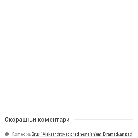
Скорашњи коментари
Romeo
на
Brus i Aleksandrovac pred nestajanjem: Dramatičan pad