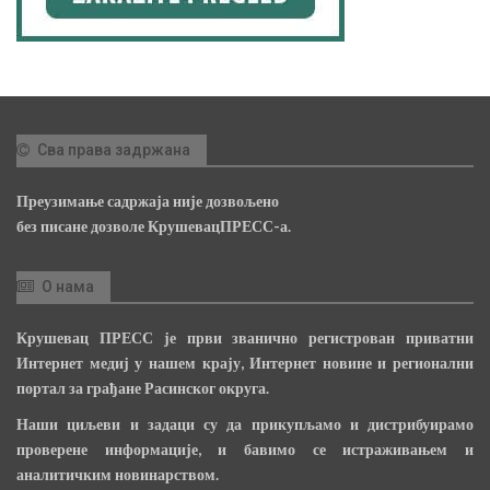
Сва права задржана
Преузимање садржаја није дозвољено
без писане дозволе КрушевацПРЕСС-а.
О нама
Крушевац ПРЕСС је први званично регистрован приватни
Интернет медиј у нашем крају, Интернет новине и регионални
портал за грађане Расинског округа.
Наши циљеви и задаци су да прикупљамо и дистрибуирамо
проверене информације, и бавимо се истраживањем и
аналитичким новинарством.