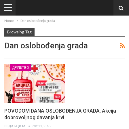
Home
Dan oslobođenja grada
Browsing Tag
Dan oslobođenja grada
ДРУШТВО
POVODOM DANA OSLOBOĐENJA GRADA: Akcija
dobrovoljnog davanja krvi
окт 11, 2022
РЕДАКЦИЈА