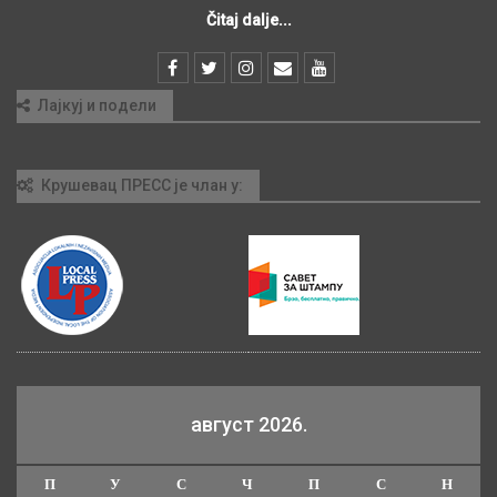
Čitaj dalje...
Лајкуј и подели
Крушевац ПРЕСС је члан у:
август 2026.
П
У
С
Ч
П
С
Н