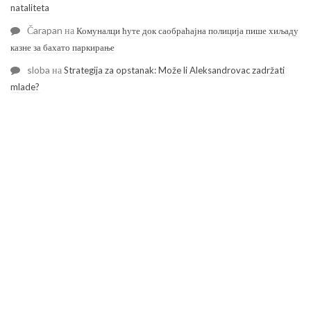
nataliteta
Čarapan
на
Комуналци ћуте док саобраћајна полиција пише хиљаду
казне за бахато паркирање
sloba
на
Strategija za opstanak: Može li Aleksandrovac zadržati
mlade?