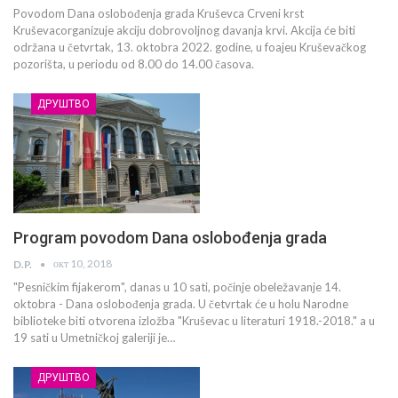
Povodom Dana oslobođenja grada Kruševca Crveni krst
Kruševacorganizuje akciju dobrovoljnog davanja krvi. Akcija će biti
održana u četvrtak, 13. oktobra 2022. godine, u foajeu Kruševačkog
pozorišta, u periodu od 8.00 do 14.00 časova.
ДРУШТВО
Program povodom Dana oslobođenja grada
окт 10, 2018
D.P.
"Pesničkim fijakerom", danas u 10 sati, počinje obeležavanje 14.
oktobra - Dana oslobođenja grada. U četvrtak će u holu Narodne
biblioteke biti otvorena izložba "Kruševac u literaturi 1918.-2018." a u
19 sati u Umetničkoj galeriji je…
ДРУШТВО