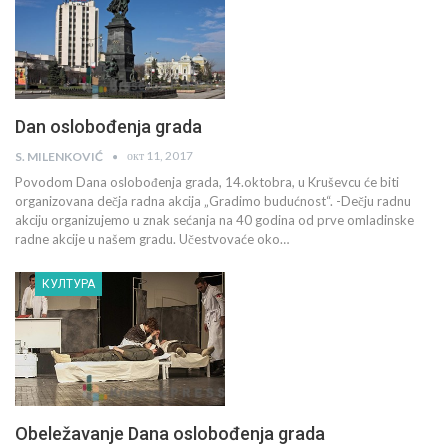
Dan oslobođenja grada
окт 11, 2017
S. MILENKOVIĆ
Povodom Dana oslobođenja grada, 14.oktobra, u Kruševcu će biti
organizovana dečja radna akcija „Gradimo budućnost“. -Dečju radnu
akciju organizujemo u znak sećanja na 40 godina od prve omladinske
radne akcije u našem gradu. Učestvovaće oko…
КУЛТУРА
Obeležavanje Dana oslobođenja grada