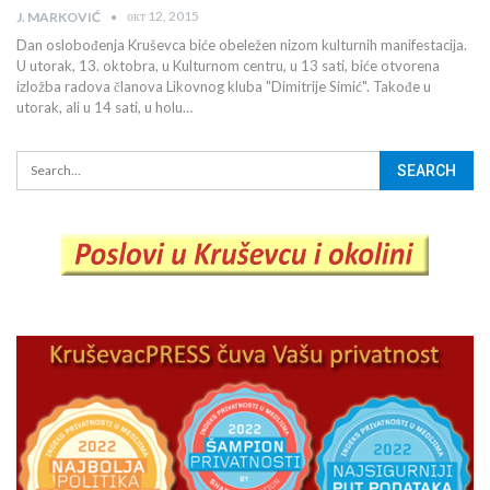
окт 12, 2015
J. MARKOVIĆ
Dan oslobođenja Kruševca biće obeležen nizom kulturnih manifestacija.
U utorak, 13. oktobra, u Kulturnom centru, u 13 sati, biće otvorena
izložba radova članova Likovnog kluba "Dimitrije Simić". Takođe u
utorak, ali u 14 sati, u holu…