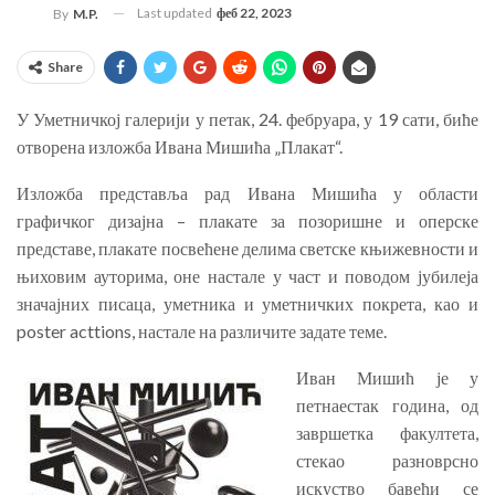
Last updated
феб 22, 2023
By
M.P.
Share
У Уметничкој галерији у петак, 24. фебруара, у 19 сати, биће
отворена изложба Ивана Мишића „Плакат“.
Изложба представља рад Ивана Мишића у области
графичког дизајна – плакате за позоришне и оперске
представе, плакате посвећене делима светске књижевности и
њиховим ауторима, оне настале у част и поводом јубилеја
значајних писаца, уметника и уметничких покрета, као и
poster acttions, настале на различите задате теме.
Иван Мишић је у
петнаестак година, од
завршетка факултета,
стекао разноврсно
искуство бавећи се