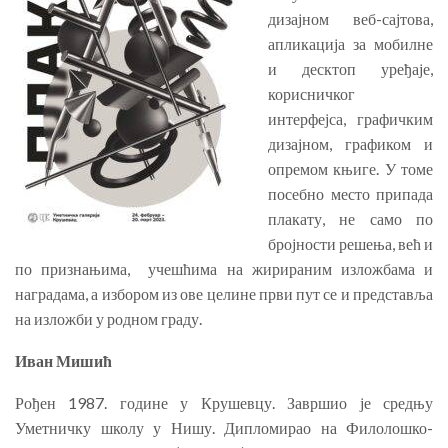
дизајном веб-сајтова,
апликација за мобилне
и десктоп уређаје,
корисничког
интерфејса, графичким
дизајном, графиком и
опремом књиге. У томе
посебно место припада
плакату, не само по
бројности решења, већ и
по признањима, учешћима на жирираним изложбама и
наградама, а избором из ове целине први пут се и представља
на изложби у родном граду.
Иван Мишић
Рођен 1987. године у Крушевцу. Завршио је средњу
Уметничку школу у Нишу. Дипломирао на Филолошко-