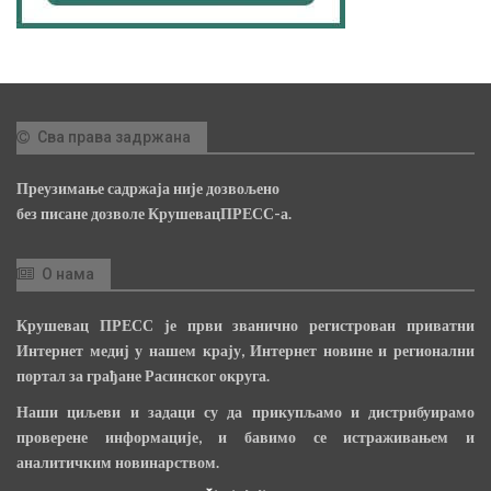
Сва права задржана
Преузимање садржаја није дозвољено
без писане дозволе КрушевацПРЕСС-а.
О нама
Крушевац ПРЕСС је први званично регистрован приватни
Интернет медиј у нашем крају, Интернет новине и регионални
портал за грађане Расинског округа.
Наши циљеви и задаци су да прикупљамо и дистрибуирамо
проверене информације, и бавимо се истраживањем и
аналитичким новинарством.