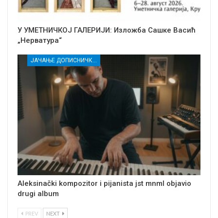
У УМЕТНИЧКОЈ ГАЛЕРИЈИ: Изложба Сашке Васић
„Нерватура“
ЈАЧАЊЕ ДОПИСНИЧКЕ МРЕЖЕ НЕЗАВИСНИХ МЕДИЈА У РАСИНСКОМ ОКРУГУ
Aleksinački kompozitor i pijanista jst mnml objavio
drugi album
PREV
NEXT