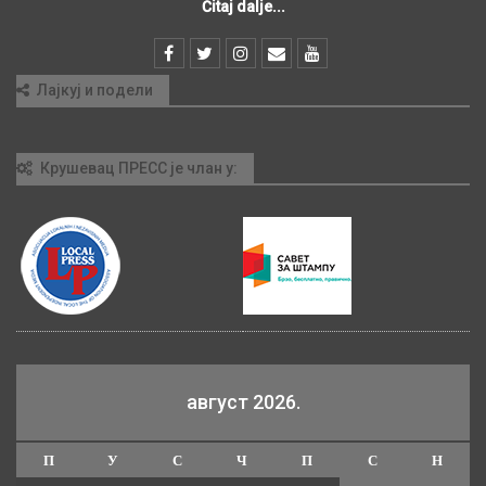
Čitaj dalje...
Лајкуј и подели
Крушевац ПРЕСС је члан у:
август 2026.
П
У
С
Ч
П
С
Н