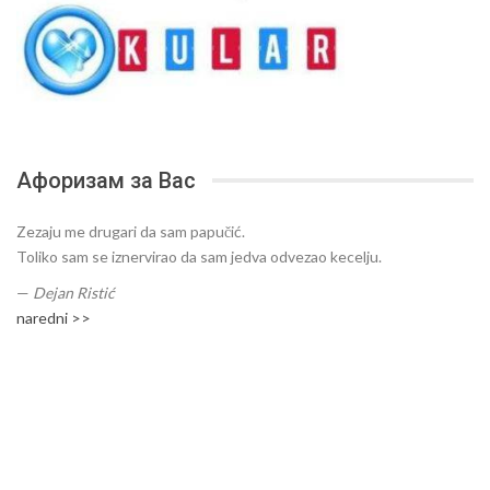
Афоризам за Вас
Zezaju me drugari da sam papučić.
Toliko sam se iznervirao da sam jedva odvezao kecelju.
—
Dejan Ristić
naredni >>