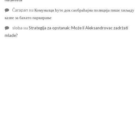
Čarapan
на
Комуналци ћуте док саобраћајна полиција пише хиљаду
казне за бахато паркирање
sloba
на
Strategija za opstanak: Može li Aleksandrovac zadržati
mlade?