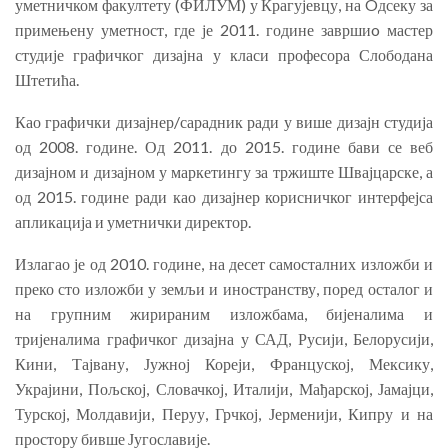
уметничком факултету (ФИЛУМ) у Крагујевцу, на Oдсеку за
примењену уметност, где је 2011. године завршиo мастер
студије графичког дизајна у класи професора Слободана
Штетића.
Као графички дизајнер/сарадник ради у више дизајн студија
од 2008. године. Од 2011. до 2015. године бави се веб
дизајном и дизајном у маркетингу за тржиште Швајцарске, а
од 2015. године ради као дизајнер корисничког интерфејса
апликација и уметнички директор.
Излагао је од 2010. године, на десет самосталних изложби и
преко сто изложби у земљи и иностранству, поред осталог и
на групним жирираним изложбама, бијеналима и
тријеналима графичког дизајна у САД, Русији, Белорусији,
Кини, Тајвану, Јужној Кореји, Француској, Мексику,
Украјини, Пољској, Словачкој, Италији, Мађарској, Јамајци,
Турској, Молдавији, Перуу, Грчкој, Јерменији, Кипру и на
простору бивше Југославије.