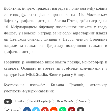
Добитник је преко тридесет награда и признања међу којима
се издвајају: специјално признање на 15. Московском
бијеналу графичког дизајна – Златна Пчела, трећа награда на
16. Међународном бијеналу позоришног плаката у граду
Жешову у Пољској, награда за најбољи адвертајзинг плакат
на Светском бијеналу дизајна у Перуу, четири Стеријине
награде за плакат на Тријеналу позоришног плаката и
графичког дизајна.
Графички је обликовао више књига поезије, монографије и
каталоге. Оснивач је атељеа за графичке комуникације у
култури Ivan Mišić Studio. Живи и ради у Нишу.
Кустоскиња изложбе: Биљана Грковић, историчар
уметности-музејски саветник
izložba
Umetnička galerija
Иван Мишић
Плакат
Share