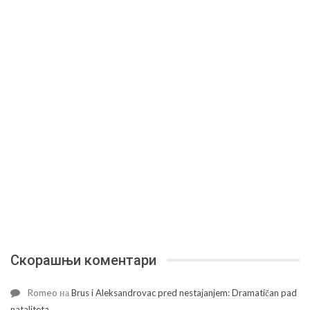
Скорашњи коментари
Romeo
на
Brus i Aleksandrovac pred nestajanjem: Dramatičan pad
nataliteta